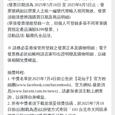
(發票日期須為 2025年5月16日 至 2025年6月5日止；發
票號碼如以營業人之統一編號代替輸入視同無效。發票
須能清楚辨識購買日期及商品明細)
(單張發票僅能登錄一次，但個人可登錄多張不同單筆購
買指定產品滿額$299發票。)
活動品項: 驅塵氏全品項。
※ 請務必妥善保管所登錄之發票正本及購物明細；電子
發票務必於結帳時請店家印出證明聯及購物明細，以確
保相關兌獎權益。
抽獎時程:
1. 中獎名單於2025年7月4日前公告於【花仙子】官方粉
絲團(www.facebook.com/farcenttools)、官方網站-最新消
息(www.farcent.com.tw/news)，請參加者須主動上網查
詢，以保障自身權益。
2. 所有中獎者須下載並填妥領獎信函，於2025年7月10
日前(以郵戳為憑)以掛號方式寄回「103 台北市大同區承