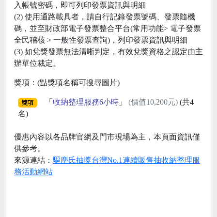
入帳號密碼，即可列印發票資訊與明細
(2) 使用通路載具者，請自行記錄發票號碼、發票隨機
碼，並至財政部電子發票整合平台(常用功能> 電子發票
全民稽核 > 一般性發票查詢)，列印發票資訊與明細
(3) 如兌獎發票無法清晰判定，有效兌獎資格之認定由主
辦單位裁定。
獎項：(點獎項名稱可搜尋圖片)
「
收納整理服務6小時
」
(價值10,200元)
(共4
獎項
名)
優惠內容以各品牌官網及門市現場為主，本頁面資訊僅
供參考。
來源連結：
驅塵氏抽獎台灣No.1連續販售抽收納整理服
務活動網站