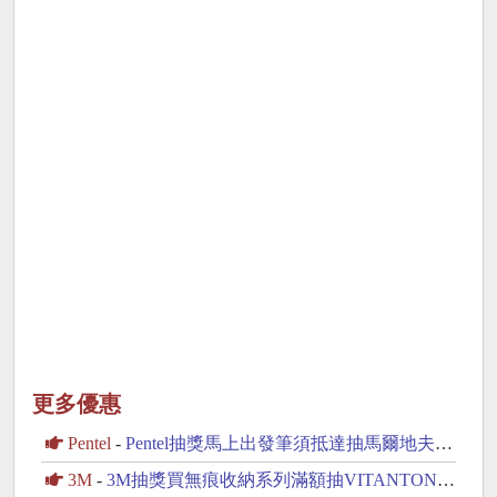
更多優惠
Pentel
-
Pentel抽獎馬上出發筆須抵達抽馬爾地夫雙人來回機票
3M
-
3M抽獎買無痕收納系列滿額抽VITANTONIO鬆餅機