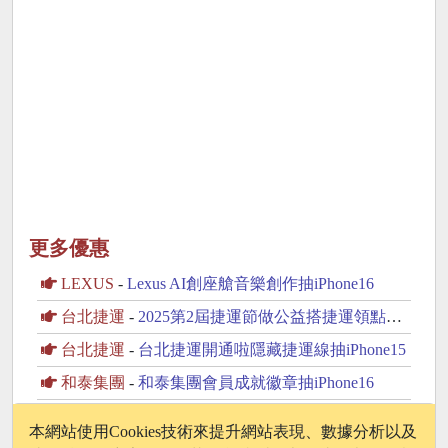
更多優惠
LEXUS
-
Lexus AI創座艙音樂創作抽iPhone16
台北捷運
-
2025第2屆捷運節做公益搭捷運領點換好禮抽沙發
台北捷運
-
台北捷運開通啦隱藏捷運線抽iPhone15
和泰集團
-
和泰集團會員成就徽章抽iPhone16
台灣大車隊
-
台灣大車隊55688首次下載APP註冊送50元乘車金
本網站使用Cookies技術來提升網站表現、數據分析以及