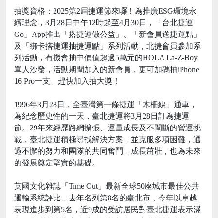
抽獎資格：2025第2屆捷運節來囉！為推廣ESG環境永
續理念，3月28日中午12時起至4月30日，「台北捷運
Go」App推出「搭捷運做公益」、「新會員送捷運點」
及「綁卡搭捷運抽捷運點」系列活動，北捷會員參加系
列活動，有機會抽中價值超過5萬元的HOLA La-Z-Boy
單人沙發，活動期間加入的新會員，更可加碼抽iPhone
16 Pro一支，趕快加入抽大獎！
1996年3月28日，全臺灣第一條捷運「木柵線」通車，
為紀念歷史性的一天，臺北捷運將3月28日訂為捷運
節。29年來經歷路網擴張、運量成長及不間斷的營運挑
戰，臺北捷運積極尋找解決方案，並克服多項困難，通
過不懈的努力和團隊的共同奮鬥，成長茁壯，也為未來
的發展奠定堅實的基礎。
英國文化雜誌「Time Out」最新全球50座城市最佳公共
運輸系統評比，去年名列第8名的臺北市，今年以卓越
表現進步到第5名，近9成的受訪居民對臺北捷運表示滿