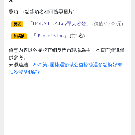
獎項：(點獎項名稱可搜尋圖片)
「
HOLA La-Z-Boy單人沙發
」
(價值51,000元)
獎項
「
iPhone 16 Pro
」 (共1名)
加碼抽
優惠內容以各品牌官網及門市現場為主，本頁面資訊僅
供參考。
來源連結：
2025第2屆捷運節做公益搭捷運領點換好禮
抽沙發活動網站