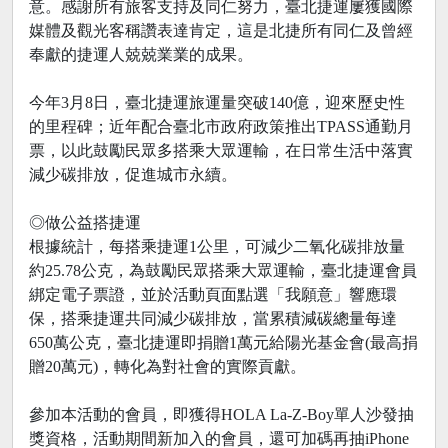
意。感謝所有旅客支持及同仁努力，臺北捷運屢獲國際
媒體及觀光客稱讚表達肯定，這是北捷所有同仁及曾經
奉獻的捷運人兢兢業業的成果。
今年3月8日，臺北捷運旅運量突破140億，迎來歷史性
的里程碑；近年配合臺北市政府政策推出TPASS通勤月
票，以此鼓勵民眾多搭乘大眾運輸，在日常生活中落實
減少碳排放，促進城市永續。
◎做公益搭捷運
根據統計，每搭乘捷運1公里，可減少二氧化碳排放量
約25.78公克，為鼓勵民眾搭乘大眾運輸，臺北捷運會員
綁定電子票證，並於活動頁面點選「我願意」響應環
保，搭乘捷運共同減少碳排放，當累積減碳總量每達
650萬公克，臺北捷運即捐贈1萬元給陽光基金會(最高捐
贈20萬元)，轉化為對社會的實際貢獻。
參加本活動的會員，即獲得HOLA La-Z-Boy單人沙發抽
獎資格，活動期間新加入的會員，還可加碼再抽iPhone