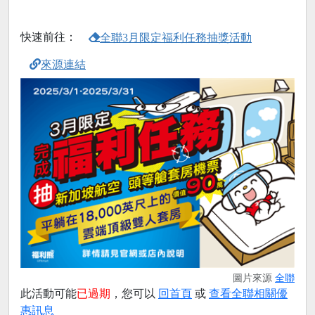
快速前往：
全聯3月限定福利任務抽獎活動
來源連結
圖片來源
全聯
此活動可能
已過期
，您可以
回首頁
或
查看全聯相關優
惠訊息