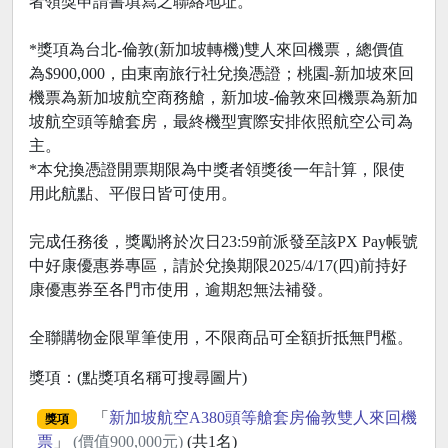
者領獎申請書填寫之聯絡地址。
*獎項為台北-倫敦(新加坡轉機)雙人來回機票，總價值
為$900,000，由東南旅行社兌換憑證；桃園-新加坡來回
機票為新加坡航空商務艙，新加坡-倫敦來回機票為新加
坡航空頭等艙套房，最終機型實際安排依照航空公司為
主。
*本兌換憑證開票期限為中獎者領獎後一年計算，限使
用此航點、平假日皆可使用。
完成任務後，獎勵將於次日23:59前派發至該PX Pay帳號
中好康優惠券專區，請於兌換期限2025/4/17(四)前持好
康優惠券至各門市使用，逾期恕無法補發。
全聯購物金限單筆使用，不限商品可全額折抵無門檻。
獎項：(點獎項名稱可搜尋圖片)
「
新加坡航空A380頭等艙套房倫敦雙人來回機
獎項
票
」
(價值900,000元)
(共1名)