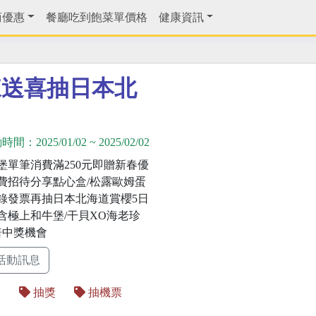
商優惠
餐廳吃到飽菜單價格
健康資訊
來送喜抽日本北
動時間：
2025/01/02
~
2025/02/02
堡單筆消費滿250元即贈新春優
費招待分享點心盒/松露歐姆蛋
錄發票再抽日本北海道賞櫻5日
含極上和牛堡/干貝XO海老珍
倍中獎機會
活動訊息
遊
抽獎
抽機票