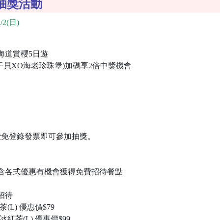
抽獎活動
/2(日)
海道賞櫻5日遊
干貝XO海老珍珠堡)加碼享2倍中獎機會
費免登錄發票即可參加抽獎。
券含各式優惠有機會獲得免費招待餐點
招待
L) 優惠價$79
茶(L) 優惠價$99