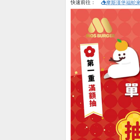
快速前往：
摩斯漢堡福蛇