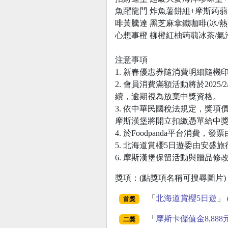
魚躍龍門 炸魚薯餅組+摩斯蒟蒻冰
啡黃騰達 黑芝麻拿鐵咖啡(冰/熱)(
心想事橙 柳橙紅柚蒟蒻冰茶/氣泡
注意事項
1. 新春優惠券隨消費明細隨
2. 會員消費滿額活動將於20
續，逾期視為放棄中獎資格。
3. 依中華民國稅法規定，獎項價
摩斯漢堡將開立扣繳憑單給中獎
4. 於Foodpanda平台消費，
5. 北海道賞櫻5日遊委由安
6. 摩斯漢堡保留活動與贈品修改
獎項：(點獎項名稱可搜尋圖片)
「
北海道賞櫻5日遊
」 
首獎
「
摩斯卡儲值金8,888
二獎