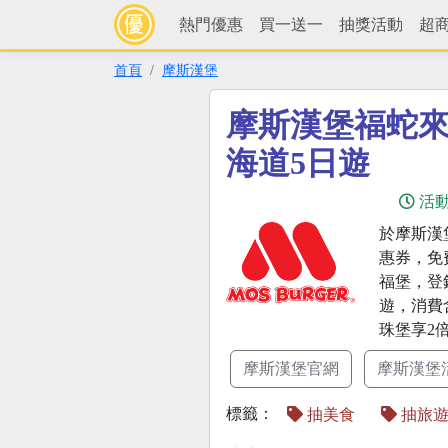
熱門優惠
買一送一
抽獎活動
超
首頁
摩斯漢堡
摩斯漢堡福蛇
海道5日遊
活
於摩斯漢
惠券，免
福堡，登
遊，消費
珠堡享2
摩斯漢堡官網
摩斯漢堡
標籤：
抽美食
抽旅