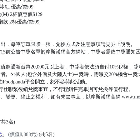
紅 優惠價$99
M) 2杯優惠價$129
飲 2杯優惠價$99
機印出，每筆訂單限贈一張，兌換方式及注意事項請見券上說明。
25/2/15前公告中獎名單於摩斯漢堡官方網站，中獎者需依中獎通
值超過新台幣20,000元以上者，中獎者依法須自付10%稅額，獎項
者。外國人(包含外僑及大陸人士)中獎時，需繳交20%機會中獎
發票由Foodpanda平台開立，恕不參與此活動。
盛旅行社聯繫後續兌獎事宜，若行程銷售完畢則可兌換等值行程。
、變更、終止之權利，如有未盡事宜，以摩斯漢堡官網 www.mos.c
(共3名)
元
」
(價值8,888元)
(共5名)