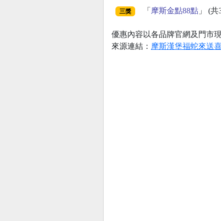
「
摩斯金點88點
」 (共
三獎
優惠內容以各品牌官網及門市
來源連結：
摩斯漢堡福蛇來送喜