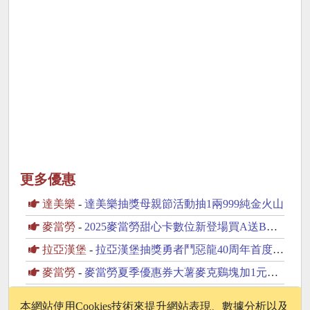
更多優惠
達美樂
-
達美樂抽獎母親節活動抽1兩999純金火山
麥當勞
-
2025麥當勞甜心卡數位新登場買A送B優惠一整年
拉亞漢堡
-
拉亞漢堡抽獎勇者鬥惡龍40周年首度來台抽日本來回機票
麥當勞
-
麥當勞夏季優惠券大薯麥克鷄塊加1元多1件
必勝客
-
必勝客抽獎Pizza Hut原萃酷暑豪爽餐抽五星飯店住宿
本網站使用Cookies技術來提升網站表現、數據分析以及