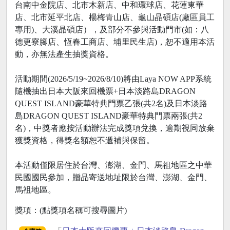
台南中金院店、北市木新店、中和環球店、花蓮東華
店、北市延平北店、楊梅青山店、龜山晶碩店(廠區員工
專用)、大溪晶碩店），及部分不參與活動門市(如：八
德更寮腳店、恆春工商店、埔里民生店)，恕不適用本活
動，亦無法產生抽獎資格。
活動期間(2026/5/19~2026/8/10)將由Laya NOW APP系統
隨機抽出日本大阪來回機票+日本淡路島DRAGON
QUEST ISLAND豪華特典門票乙張(共2名)及日本淡路
島DRAGON QUEST ISLAND豪華特典門票兩張(共2
名)，中獎者應按活動辦法完成獎項兌換，逾期視同放棄
獲獎資格，得獎名額恕不遞補與保留。
本活動僅限居住於台灣、澎湖、金門、馬祖地區之中華
民國國民參加，贈品寄送地址限於台灣、澎湖、金門、
馬祖地區。
獎項：(點獎項名稱可搜尋圖片)