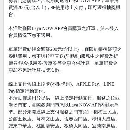
勇者鬥惡龍聯名活動期間透過Laya NOW APP，單筆消
費滿200元(含以上)，並使用線上支付，即可獲得抽獎機
會。
本活動僅限Laya NOW APP會員購買之訂單，於未登入
會員情況下恕不適用。
單筆消費結帳金額滿200元(含以上) ，僅限結帳後滿額之
餐點費用，恕不與拉亞直送(早點到)服務中之運費及折
價券/現金抵用券/優惠券等金額合併計算；單筆消費金
額恕不累計計算抽獎次數。
線上支付含線上刷卡(不限卡別)、APPLE Pay、LINE
Pay指定行動支付。
本活動僅適用於提供「線上指定行動支付」服務之拉亞
漢堡門市，實際參與門市悉以Laya NOW APP內顯示為
準。部分未開通線上支付服務之門市(如：楊梅三民店、
公館五榖店、芎林文山店、恆春西門店、楊梅大成店、
羅東中華店、桃園龍安店、板橋大同店、宜蘭南屏店、