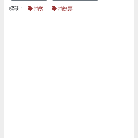
標籤：
抽獎
抽機票