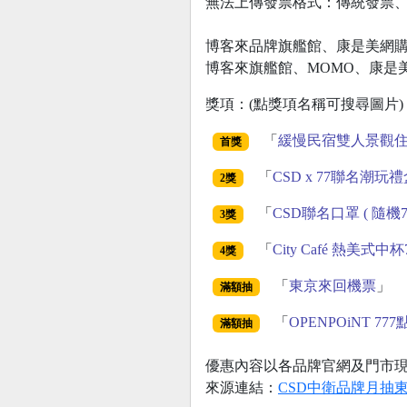
無法上傳發票格式：傳統發票
博客來品牌旗艦館、康是美網購限
博客來旗艦館、MOMO、康是美網購、
獎項：(點獎項名稱可搜尋圖片)
「
緩慢民宿雙人景觀住
首獎
「
CSD x 77聯名潮玩
2獎
「
CSD聯名口罩 ( 隨機7
3獎
「
City Café 熱美式中
4獎
「
東京來回機票
」
滿額抽
「
OPENPOiNT 777
滿額抽
優惠內容以各品牌官網及門市
來源連結：
CSD中衛品牌月抽