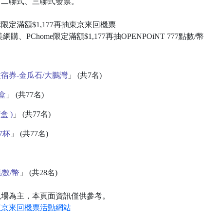
、二聯式、三聯式發票。
定滿額$1,177再抽東京來回機票
PChome限定滿額$1,177再抽OPENPOiNT 777點數/幣
宿券-金瓜石/大鵬灣
」 (共7名)
禮盒
」 (共77名)
盒 )
」 (共77名)
杯7杯
」 (共77名)
點數/幣
」 (共28名)
現場為主，本頁面資訊僅供參考。
東京來回機票活動網站