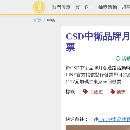
熱門優惠
買一送一
抽獎活動
超
首頁
中衛
CSD中衛品牌
票
活
於CSD中衛品牌月各通路活動
LINE官方帳號登錄發票即可
1177元加碼抽東京來回機票
標籤：
抽旅遊
抽獎
快速前往：
CSD中衛品牌