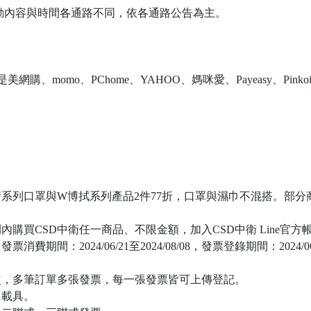
活動內容與時間各通路不同，依各通路公告為主。
、康是美網購、momo、PChome、YAHOO、媽咪愛、Payeasy、P
衛系列口罩與W博拭系列產品2件77折，口罩與濕巾不混搭。部分商
CSD中衛任一商品、不限金額，加入CSD中衛 Line官方帳號 ( @
間：2024/06/21至2024/08/08，發票登錄期間：2024/06/21
次，多筆訂單多張發票，每一張發票皆可上傳登記。
、載具。