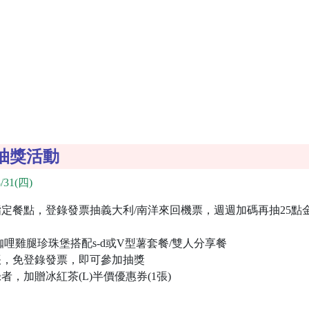
抽獎活動
/31(四)
定餐點，登錄發票抽義大利/南洋來回機票，週週加碼再抽25點
哩雞腿珍珠堡搭配s-d或V型薯套餐/雙人分享餐
帳，免登錄發票，即可參加抽獎
，加贈冰紅茶(L)半價優惠券(1張)