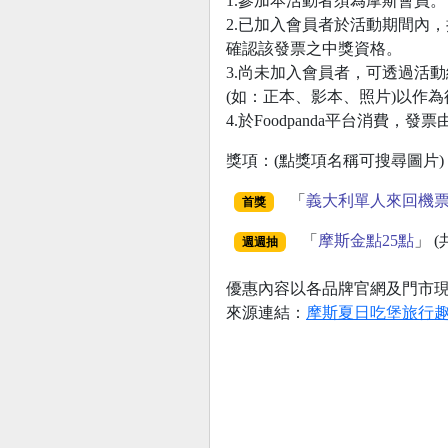
1.參加本活動者須為摩斯會員。
2.已加入會員者於活動期間內
確認該發票之中獎資格。
3.尚未加入會員者，可透過活動
(如：正本、影本、照片)以作
4.於Foodpanda平台消費，發
獎項：(點獎項名稱可搜尋圖片)
「
義大利單人來回機票
首獎
「
摩斯金點25點
」 (
週週抽
優惠內容以各品牌官網及門市
來源連結：
摩斯夏日吃堡旅行