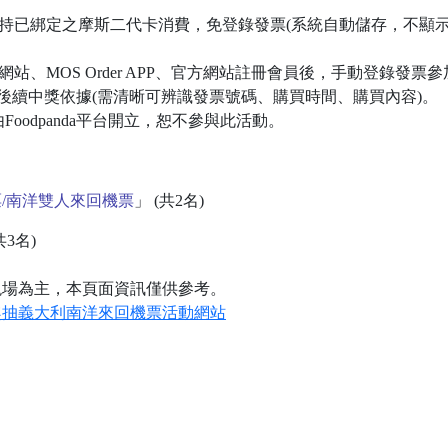
，持已綁定之摩斯二代卡消費，免登錄發票(系統自動儲存，不顯
網站、MOS Order APP、官方網站註冊會員後，手動登錄發
為後續中獎依據(需清晰可辨識發票號碼、購買時間、購買內容)。
票由Foodpanda平台開立，恕不參與此活動。
/南洋雙人來回機票
」 (共2名)
共3名)
現場為主，本頁面資訊僅供參考。
趣抽義大利南洋來回機票活動網站