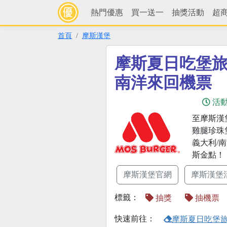
熱門優惠
買一送一
抽獎活動
超
首頁
摩斯漢堡
摩斯夏日吃堡
南洋來回機票
活
至摩斯漢
雞腿珍珠
義大利/
斯金點！
摩斯漢堡官網
摩斯漢堡
標籤：
抽獎
抽機票
快速前往：
摩斯夏日吃堡