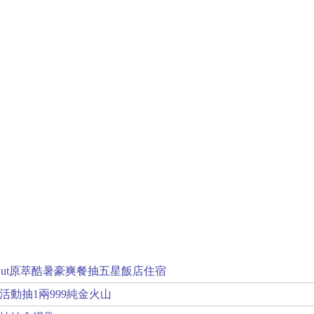
a Hut原萃酷暑豪爽餐抽五星飯店住宿
活動抽1兩999純金火山