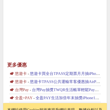
更多優惠
悠遊卡
-
悠遊卡買全台TPASS定期票月月抽iPhone15
悠遊卡
-
悠遊卡TPASS公共運輸常客優惠抽AirPods
台灣Pay
-
台灣Pay抽獎TWQR生活帳單輕鬆Pay抽日本北海道雙人假期
全盈+PAY
-
全盈PAY生活加倍年末抽獎iPhone16、旅遊金
台灣Pay
-
台灣Pay抽獎TWQR掃碼繳費Pay你開啟旅遊生活抽RIMOWA行李箱
本網站使用Cookies技術來提升網站表現、數據分析以及