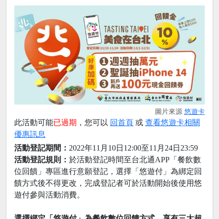
圖片來源
悠遊卡
此活動可能
已過期
，您可以
回首頁
或
查看悠遊卡相關
優惠訊息
活動登記期間：
2022年11月10日12:00至11月24日23:59
活動登記規則：
於活動登記時間至台北通APP「餐飲數
位回饋」專區進行意願登記，選擇「悠遊付」為綁定回
饋方式後不得更改，完成登記者可於活動開始後使用悠
遊付參與活動消費。
選擇綁定「悠遊付」為餐飲數位回饋方式，享有三大超