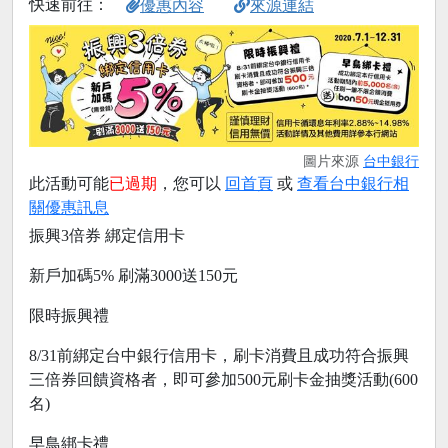
快速前往：
優惠內容
來源連結
圖片來源
台中銀行
此活動可能
已過期
，您可以
回首頁
或
查看台中銀行相
關優惠訊息
振興3倍券 綁定信用卡
新戶加碼5% 刷滿3000送150元
限時振興禮
8/31前綁定台中銀行信用卡，刷卡消費且成功符合振興
三倍券回饋資格者，即可參加500元刷卡金抽獎活動(600
名)
早鳥綁卡禮