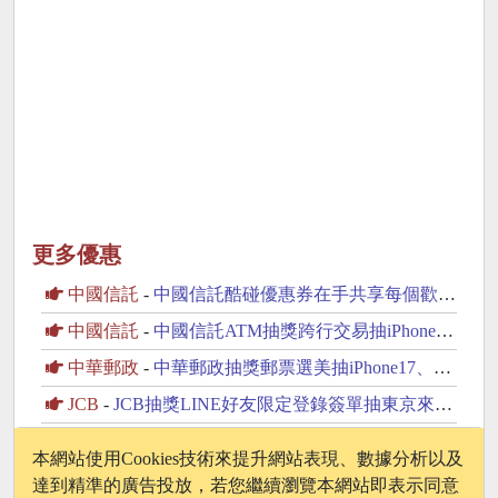
更多優惠
中國信託
-
中國信託酷碰優惠券在手共享每個歡樂時刻天天優惠價
中國信託
-
中國信託ATM抽獎跨行交易抽iPhone，MacBook
中華郵政
-
中華郵政抽獎郵票選美抽iPhone17、Switch2
JCB
-
JCB抽獎LINE好友限定登錄簽單抽東京來回機票、 Switch2
MasterCard
-
萬事達卡抽獎抽WBC經典賽東京巨蛋門票
本網站使用Cookies技術來提升網站表現、數據分析以及
達到精準的廣告投放，若您繼續瀏覽本網站即表示同意