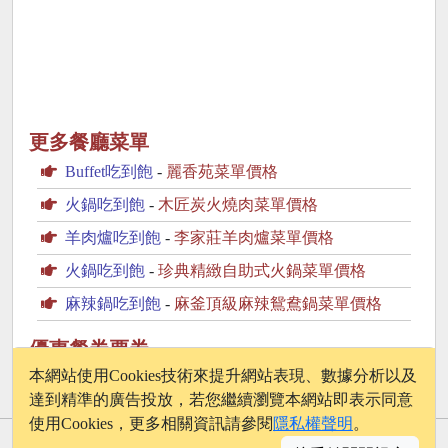
更多餐廳菜單
Buffet吃到飽
-
麗香苑菜單價格
火鍋吃到飽
-
木匠炭火燒肉菜單價格
羊肉爐吃到飽
-
李家莊羊肉爐菜單價格
火鍋吃到飽
-
珍典精緻自助式火鍋菜單價格
麻辣鍋吃到飽
-
麻釜頂級麻辣鴛鴦鍋菜單價格
優惠餐券票券
Klook.com
本網站使用Cookies技術來提升網站表現、數據分析以及
達到精準的廣告投放，若您繼續瀏覽本網站即表示同意
使用Cookies，更多相關資訊請參閱
隱私權聲明
。
© 2026 - onelife.tw