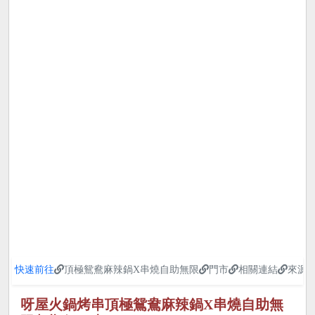
快速前往
頂極鴛鴦麻辣鍋X串燒自助無限
門市
相關連結
來源
呀屋火鍋烤串頂極鴛鴦麻辣鍋X串燒自助無