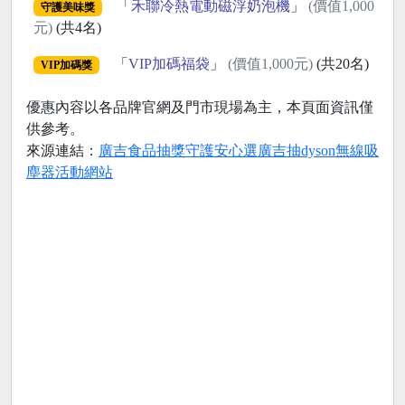
「
禾聯冷熱電動磁浮奶泡機
」
(價值1,000
守護美味獎
元)
(共4名)
「
VIP加碼福袋
」
(價值1,000元)
(共20名)
VIP加碼獎
優惠內容以各品牌官網及門市現場為主，本頁面資訊僅
供參考。
來源連結：
廣吉食品抽獎守護安心選廣吉抽dyson無線吸
塵器活動網站