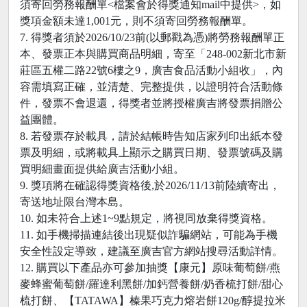
須寄回勞務報酬單<檔案會於得獎通知mail中提供>，如
獎項金額未達1,001元，則不須寄回勞務報酬單。
7. 得獎者須於2026/10/23前(以郵戳為憑)將勞務報酬單正
本、發票正本與購買商品明細，寄至「248-002新北市新
莊區五權二路22號6樓之9，廣吉食品活動小組收」，內
容需填寫正確，並清楚、完整提供，以證明符合活動條
件，發票不會退還，得獎者並將授權廣吉將發票捐贈公
益團體。
8. 若發票存於載具，請於結帳時告知店家列印出紙本發
票及明細，或將載具上顯示之購買日期、發票號碼及購
買明細畫面提供給廣吉活動小組。
9. 獎項將在確認得獎資格後,於2026/11/13前陸續寄出，
寄送地址限台灣本島。
10. 如未符合上述1~9點規定，將視同放棄得獎資格。
11. 如手機掃描連結後出現疑似詐騙網站，可能為手機
安全性設定導致，建議至廣吉官方網站搜尋活動詳情。
12. 購買以下產品亦可參加抽獎【康元】原味葡萄餅/燕
麥蜂蜜葡萄餅/羅達利黑餅/加鈣營養餅/奶香梳打餅/甜心
梳打餅、【TATAWA】榛果巧克力熔岩餅120g/醇提拉米