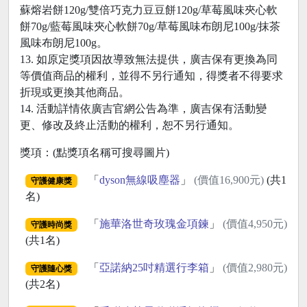
蘇熔岩餅120g/雙倍巧克力豆豆餅120g/草莓風味夾心軟
餅70g/藍莓風味夾心軟餅70g/草莓風味布朗尼100g/抹茶
風味布朗尼100g。
13. 如原定獎項因故導致無法提供，廣吉保有更換為同
等價值商品的權利，並得不另行通知，得獎者不得要求
折現或更換其他商品。
14. 活動詳情依廣吉官網公告為準，廣吉保有活動變
更、修改及終止活動的權利，恕不另行通知。
獎項：(點獎項名稱可搜尋圖片)
「
dyson無線吸塵器
」
(價值16,900元)
(共1
守護健康獎
名)
「
施華洛世奇玫瑰金項鍊
」
(價值4,950元)
守護時尚獎
(共1名)
「
亞諾納25吋精選行李箱
」
(價值2,980元)
守護隨心獎
(共2名)