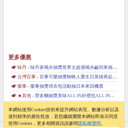
更多優惠
味丹
-
味丹多喝水抽獎世界太超過喝水鹼回來抽iPhone17
台灣百事
-
百事可樂抽獎蜘蛛人重生日英雄再起抽美國來回機票
樂事
-
樂事抽獎球衣包活動抽日本來回機票
★其他
-
營多麵抽獎美味ALL IN好禮也ALL IN抽iPhone17
黑松
-
黑松茶花抽獎健康FUN空趣抽峇厘島雙人遊
本網站使用Cookies技術來提升網站表現、數據分析以及
達到精準的廣告投放，若您繼續瀏覽本網站即表示同意
使用Cookies，更多相關資訊請參閱
隱私權聲明
。