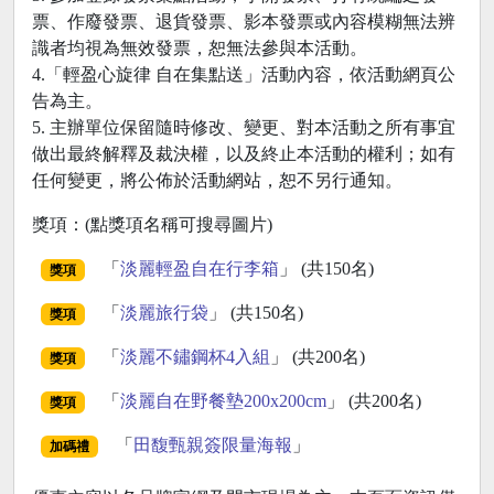
票、作廢發票、退貨發票、影本發票或內容模糊無法辨
識者均視為無效發票，恕無法參與本活動。
4.「輕盈心旋律 自在集點送」活動內容，依活動網頁公
告為主。
5. 主辦單位保留隨時修改、變更、對本活動之所有事宜
做出最終解釋及裁決權，以及終止本活動的權利；如有
任何變更，將公佈於活動網站，恕不另行通知。
獎項：(點獎項名稱可搜尋圖片)
「
淡麗輕盈自在行李箱
」 (共150名)
獎項
「
淡麗旅行袋
」 (共150名)
獎項
「
淡麗不鏽鋼杯4入組
」 (共200名)
獎項
「
淡麗自在野餐墊200x200cm
」 (共200名)
獎項
「
田馥甄親簽限量海報
」
加碼禮