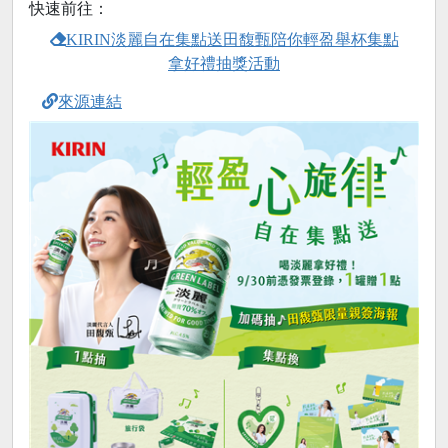
快速前往：
KIRIN淡麗自在集點送田馥甄陪你輕盈舉杯集點
拿好禮抽獎活動
來源連結