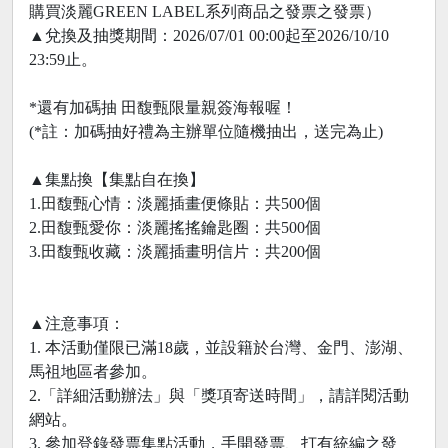
購買淡麗GREEN LABEL系列商品之發票之發票）
▲兌換及抽獎期間：2026/07/01 00:00起至2026/10/10
23:59止。
*還有加碼抽 田馥甄限量親簽海報喔！
(*註：加碼抽好禮為主辦單位隨機抽出，送完為止)
▲集點換【集點自在換】
1.田馥甄心情：淡麗插畫便條貼：共500個
2.田馥甄愛你：淡麗搖搖鑰匙圈：共500個
3.田馥甄收藏：淡麗插畫明信片：共200個
▲注意事項：
1. 本活動僅限已滿18歲，並設籍於台灣、金門、澎湖、
馬祖地區者參加。
2.「詳細活動辦法」與「獎項寄送時間」，請詳閱活動
網站。
3. 參加登錄發票集點活動，手開發票、打有統編之發