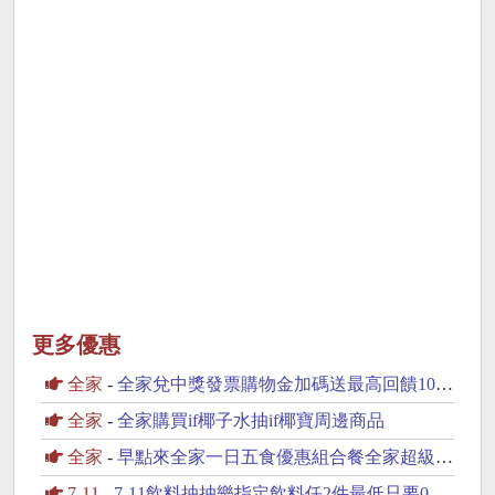
更多優惠
全家
-
全家兌中獎發票購物金加碼送最高回饋100元購物金
全家
-
全家購買if椰子水抽if椰寶周邊商品
全家
-
早點來全家一日五食優惠組合餐全家超級配抽30份鮮食
7-11
-
7-11飲料抽抽樂指定飲料任2件最低只要0元起