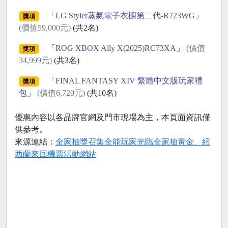
「
LG Styler蒸氣電子衣櫥第二代-R723WG
」
獎項
(價值59,000元)
(共2名)
「
ROG XBOX Ally X(2025)RC73XA
」
(價值
獎項
34,999元)
(共3名)
「
FINAL FANTASY XIV 繁體中文版玩家禮
獎項
包
」
(價值6,720元)
(共10名)
優惠內容以各品牌官網及門市現場為主，本頁面資訊僅
供參考。
來源連結：
全家抽獎召集全能玩家光臨全家抽黃金、紐
西蘭來回機票活動網站