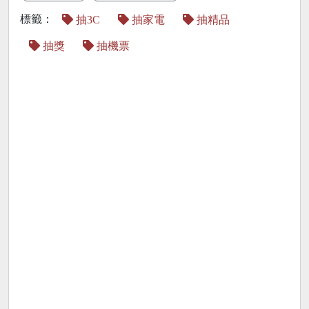
標籤：
抽3C
抽家電
抽精品
抽獎
抽機票