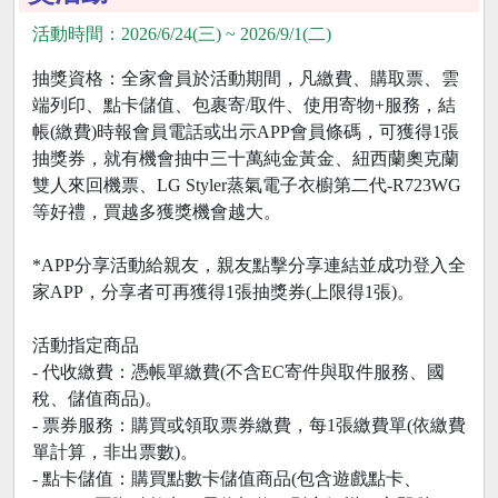
活動時間：2026/6/24(三) ~ 2026/9/1(二)
抽獎資格：全家會員於活動期間，凡繳費、購取票、雲
端列印、點卡儲值、包裹寄/取件、使用寄物+服務，結
帳(繳費)時報會員電話或出示APP會員條碼，可獲得1張
抽獎券，就有機會抽中三十萬純金黃金、紐西蘭奧克蘭
雙人來回機票、LG Styler蒸氣電子衣櫥第二代-R723WG
等好禮，買越多獲獎機會越大。
*APP分享活動給親友，親友點擊分享連結並成功登入全
家APP，分享者可再獲得1張抽獎券(上限得1張)。
活動指定商品
- 代收繳費：憑帳單繳費(不含EC寄件與取件服務、國
稅、儲值商品)。
- 票券服務：購買或領取票券繳費，每1張繳費單(依繳費
單計算，非出票數)。
- 點卡儲值：購買點數卡儲值商品(包含遊戲點卡、