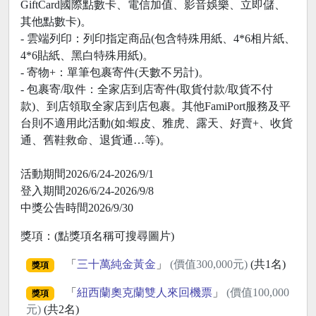
GiftCard國際點數卡、電信加值、影音娛樂、立即儲、
其他點數卡)。
- 雲端列印：列印指定商品(包含特殊用紙、4*6相片紙、
4*6貼紙、黑白特殊用紙)。
- 寄物+：單筆包裹寄件(天數不另計)。
- 包裹寄/取件：全家店到店寄件(取貨付款/取貨不付
款)、到店領取全家店到店包裹。其他FamiPort服務及平
台則不適用此活動(如:蝦皮、雅虎、露天、好賣+、收貨
通、舊鞋救命、退貨通…等)。
活動期間2026/6/24-2026/9/1
登入期間2026/6/24-2026/9/8
中獎公告時間2026/9/30
獎項：(點獎項名稱可搜尋圖片)
「
三十萬純金黃金
」
(價值300,000元)
(共1名)
獎項
「
紐西蘭奧克蘭雙人來回機票
」
(價值100,000
獎項
元)
(共2名)