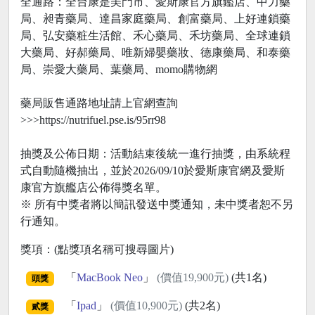
全通路：全台康是美門市、愛斯康官方旗鑑店、中力藥
局、昶青藥局、達昌家庭藥局、創富藥局、上好連鎖藥
局、弘安藥粧生活館、禾心藥局、禾坊藥局、全球連鎖
大藥局、好郝藥局、唯新婦嬰藥妝、德康藥局、和泰藥
局、崇愛大藥局、葉藥局、momo購物網
藥局販售通路地址請上官網查詢
>>>https://nutrifuel.pse.is/95rr98
抽獎及公佈日期：活動結束後統一進行抽獎，由系統程
式自動隨機抽出，並於2026/09/10於愛斯康官網及愛斯
康官方旗艦店公佈得獎名單。
※ 所有中獎者將以簡訊發送中獎通知，未中獎者恕不另
行通知。
獎項：(點獎項名稱可搜尋圖片)
「
MacBook Neo
」
(價值19,900元)
(共1名)
頭獎
「
Ipad
」
(價值10,900元)
(共2名)
貳獎