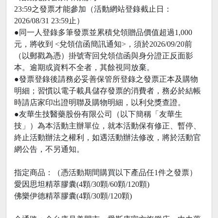
23:59之發票才能參加（活動網站登錄截止日：
2026/08/31 23:59止）
●同一人登錄多筆發票並累積兌領贈品價值超過1,000
元，將收到 <兌領信函簡訊通知>，須於2026/09/20前
（以郵戳為憑）掛號寄回兌領信函與身分證正反面影
本。逾期或資料不全者，其餘視同放棄。
●發票登錄後請務必妥善保管所登錄之發票正本及購物
明細；習慣以電子載具儲存發票的消費者，務必於結帳
時請店家印出證明聯及購物明細，以利兌獎查證。
●友華生技醫藥股份有限公司（以下簡稱「友華生
技」）為本活動主辦單位，就本活動保有修正、暫停、
終止活動辦法之權利，如遇活動辦法修改，將於活動官
網公告，不另通知。
指定商品：（憑活動期間購買以下產品任1件之發票）
愛因思坦精萃膠囊(4顆/30顆/60顆/120顆)
佛樂伊德精萃膠囊(4顆/30顆/120顆)