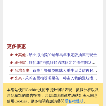
更多優惠
★其他
-
酷比涼抽獎90週年馬年限定版抽萬元現金
維他露
-
維他露P抽獎經銷通路限定70周年開刮抽復古純金金幣
台灣百事
-
百事可樂抽獎蜘蛛人重生日英雄再起抽美國來回機票
光泉
-
茉莉茶園抽獎喝果茶一秒進入我的飛航模式抽PS5
味丹
-
味丹竹炭水抽獎邀你一起支持動物保育抽2萬元旅遊金
本網站使用Cookies技術來提升網站表現、數據分析以及
達到精準的廣告投放，若您繼續瀏覽本網站即表示同意
使用Cookies，更多相關資訊請參閱
隱私權聲明
。