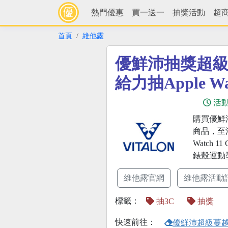
熱門優惠
買一送一
抽獎活動
超
首頁
維他露
優鮮沛抽獎超
給力抽Apple Wa
活
購買優鮮
商品，至
Watch 
錶殼運動
維他露官網
維他露活動
標籤：
抽3C
抽獎
快速前往：
優鮮沛超級蔓