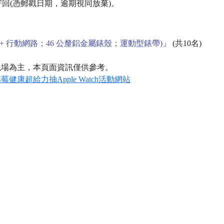
前掛號寄回(憑郵戳日期，逾期視同放棄)。
1(GPS + 行動網路；46 公釐鋁金屬錶殼；運動型錶帶)
」 (共10名)
現場為主，本頁面資訊僅供參考。
健康超給力抽Apple Watch活動網站