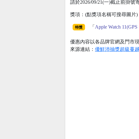
請於2026/09/21(一)截止
獎項：(點獎項名稱可搜尋圖片)
「
Apple Watch 1
特獎
優惠內容以各品牌官網及門市
來源連結：
優鮮沛抽獎超級蔓越莓