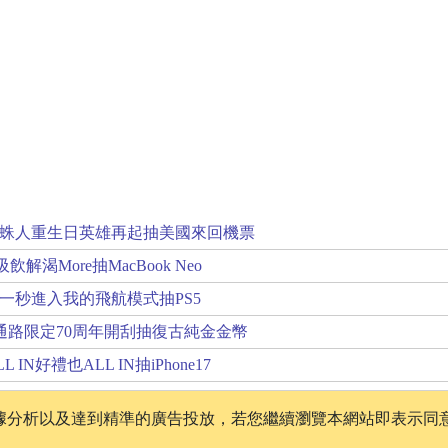
蛛人重生日英雄再起抽美國來回機票
解渴More抽MacBook Neo
一秒進入我的飛航模式抽PS5
通路限定70周年開刮抽復古純金金幣
IN好禮也ALL IN抽iPhone17
、數據分析以及達到精準的廣告投放，若您繼續瀏覽本網站即表示同