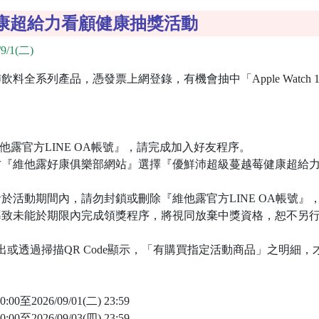
康超給力看顧健康抽獎活動
9/1(二)
系列產品，憑發票上網登錄，有機會抽中「Apple Watch 11」
『維他露官方LINE OA帳號』，請完成加入好友程序。
方『維他露好康俱樂部網站』選擇『優鮮沛超級蔓越莓健康超給力抽Ap
。
者於活動期間內，請勿封鎖或刪除『維他露官方LINE OA帳號』
導致未能於期限內完成領獎程序，將視同放棄中獎資格，恕不另
出或透過掃描QR Code顯示，「有購買指定活動商品」之明細，
0至2026/09/01(二) 23:59
0至2026/09/03(四) 23:59