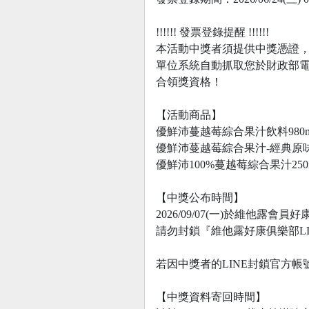
!!!!!! 發票登錄提醒 !!!!!!
本活動中獎者須提供中獎憑證
單位系統自動抓取您於財政部
合領獎資格！
【活動商品】
優鮮沛蔓越莓綜合果汁飲料980ml、5
優鮮沛蔓越莓綜合果汁-經典原味100
優鮮沛100%蔓越莓綜合果汁250
【中獎公布時間】
2026/09/07(一)於維他
請勿封鎖『維他露好康俱樂部L
若因中獎者的LINE封鎖官方
【中獎資料寄回時間】