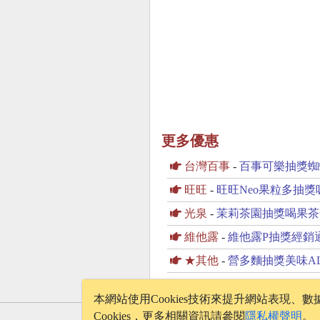
更多優惠
台灣百事
-
百事可樂抽獎蜘
旺旺
-
旺旺Neo果粒多抽獎吸飲
光泉
-
茉莉茶園抽獎喝果茶
維他露
-
維他露P抽獎經銷
★其他
-
營多麵抽獎美味ALL 
本網站使用Cookies技術來提升網站表現
Cookies，更多相關資訊請參閱
隱私權聲明
。