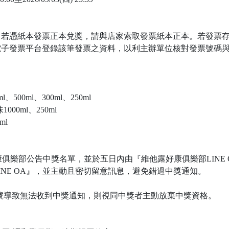
，若憑紙本發票正本兌獎，請與店家索取發票紙本正本。若發票
電子發票平台登錄該筆發票之資料，以利主辦單位核對發票號碼
00ml、300ml、250ml
0ml、250ml
ml
露會員好康俱樂部公告中獎名單，並於五日內由『維他露好康俱樂部LINE
INE OA』，並主動且密切留意訊息，避免錯過中獎通知。
帳號導致無法收到中獎通知，則視同中獎者主動放棄中獎資格。