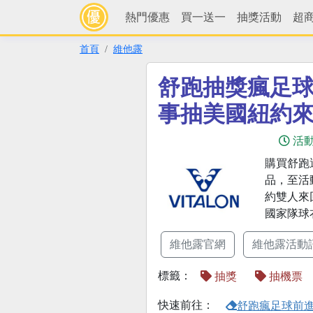
熱門優惠
買一送一
抽獎活動
超
首頁
維他露
舒跑抽獎瘋足
事抽美國紐約
活
購買舒跑
品，至活
約雙人來
國家隊球
維他露官網
維他露活動
標籤：
抽獎
抽機票
快速前往：
舒跑瘋足球前