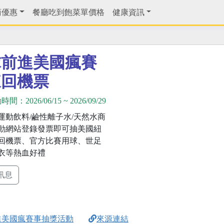
商優惠
餐廳吃到飽菜單價格
健康資訊
球前進美國瘋賽
來回機票
動時間：
2026/06/15
~
2026/09/29
運動飲料/鹼性離子水/天然水商
動網站登錄發票即可抽美國紐
回機票、官方比賽用球、世足
衣等熱血好禮
訊息
進美國瘋賽事抽獎活動
來源連結