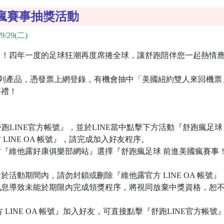
瘋賽事抽獎活動
9/29(二)
了！四年一度的足球狂潮再度席捲全球，讓舒跑陪伴您一起熱情
買舒跑全系列產品，憑發票上網登錄，有機會抽中「美國紐約雙人來回
好禮！
加入『舒跑LINE官方帳號』，並於LINE當中點擊下方活動『舒跑瘋
 LINE OA 帳號』，請完成加入好友程序。
下方『維他露好康俱樂部網站』選擇『舒跑瘋足球 前進美國瘋賽
於活動期間內，請勿封鎖或刪除『維他露官方 LINE OA 帳號』，
訊息導致未能於期限內完成領獎程序，將視同放棄中獎資格，恕
方 LINE OA 帳號』加入好友，可直接點擊『舒跑LINE官方