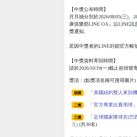
【中獎公布時間】
月月抽分別於2026/08/05(三)
康俱樂部LINE OA』以LI
獎通知。
若因中獎者的LINE封鎖官方
【中獎資料寄回時間】
請於2026/10/19(一)截止
獎項：(點獎項名稱可搜尋圖片)
「
美國紐約雙人來回機
頭獎
「
官方專業比賽用球
二獎
「
足球國家隊球衣(巴
三獎
元)
(共30名)