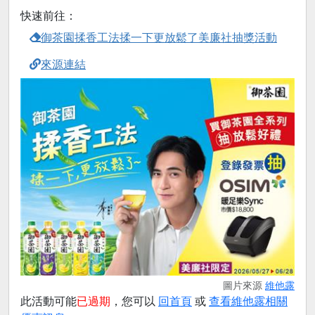
快速前往：
御茶園揉香工法揉一下更放鬆了美廉社抽獎活動
來源連結
圖片來源
維他露
此活動可能
已過期
，您可以
回首頁
或
查看維他露相關