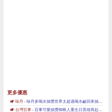
更多優惠
味丹
-
味丹多喝水抽獎世界太超過喝水鹼回來抽iPhone17
台灣百事
-
百事可樂抽獎蜘蛛人重生日英雄再起抽美國來回機票