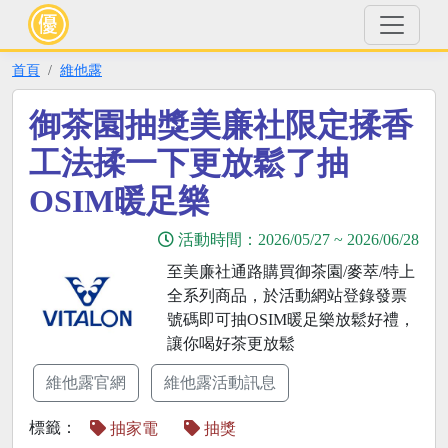
首頁
維他露
御茶園抽獎美廉社限定揉香
工法揉一下更放鬆了抽
OSIM暖足樂
活動時間：
2026/05/27
~
2026/06/28
至美廉社通路購買御茶園/麥萃/特上
全系列商品，於活動網站登錄發票
號碼即可抽OSIM暖足樂放鬆好禮，
讓你喝好茶更放鬆
維他露官網
維他露活動訊息
標籤：
抽家電
抽獎