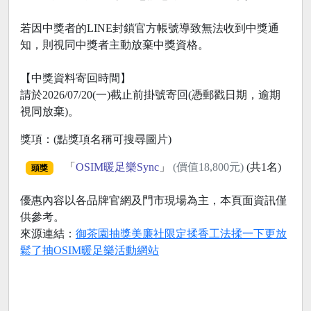
若因中獎者的LINE封鎖官方帳號導致無法收到中獎通
知，則視同中獎者主動放棄中獎資格。
【中獎資料寄回時間】
請於2026/07/20(一)截止前掛號寄回(憑郵戳日期，逾期
視同放棄)。
獎項：(點獎項名稱可搜尋圖片)
「
OSIM暖足樂Sync
」
(價值18,800元)
(共1名)
頭獎
優惠內容以各品牌官網及門市現場為主，本頁面資訊僅
供參考。
來源連結：
御茶園抽獎美廉社限定揉香工法揉一下更放
鬆了抽OSIM暖足樂活動網站