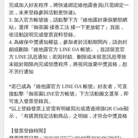
完成加入好友程序，將快速綁定維他露會員(只需綁定一
次，未來登錄參與活動更快速)。
3. 加入官方帳號後，請點擊下方『維他露好康俱樂部網
站』選擇『御茶園 揉香工法 揉一下更放鬆了』頁面，
依活動說明完成發票資料登錄。
4. 為確保中獎通知權益，參加者於活動期間內，請勿封
鎖或刪除『維他露官方 LINE OA 帳號』，並請留意官
方 LINE 訊息通知；若因封鎖、刪除或未留意訊息導致
未能於期限內完成領獎程序，將視同放棄中獎資格，恕
不另行通知
*若已成為『維他露官方 LINE OA 帳號』好友者，可直
接點擊『御茶園LINE官方帳號』下方活動圖文選單，即
可進入發票登錄頁。
*以上登錄發票上皆需有明確寫出或透過掃描QR Code顯
示，「有購買指定活動商品」之明細，才符合中獎資格
【發票登錄時間】