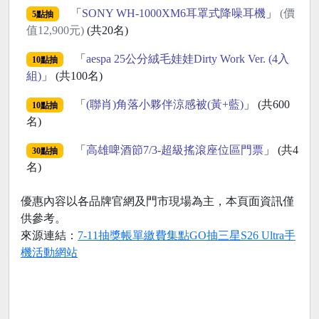
「
SONY WH-1000XM6耳罩式降噪耳機
」
(價
5點抽
值12,900元)
(共20名)
「
aespa 25公分絨毛娃娃Dirty Work Ver. (4入
10點抽
組)
」 (共100名)
「
(聯肖)角落小夥伴涼感被(黃+藍)
」 (共600
10點抽
名)
「
高雄啤酒節7/3-超級搖滾座位區門票
」 (共4
30點抽
名)
優惠內容以各品牌官網及門市現場為主，本頁面資訊僅
供參考。
來源連結：
7-11抽獎帳單繳費集點GO抽三星S26 Ultra手
機活動網站