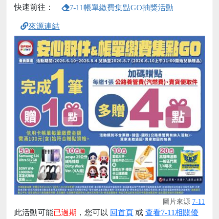
快速前往：
7-11帳單繳費集點GO抽獎活動
來源連結
圖片來源
7-11
此活動可能
已過期
，您可以
回首頁
或
查看7-11相關優