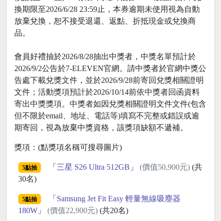
換期限至2026/6/28 23:59止，本券逾期未使用視為自動
放棄兌換，恕不接受退還、返點、折抵現金或兌換商
品。
會員好禮抽於2026/8/28抽出中獎者，中獎名單預計於
2026/9/2公告於7-ELEVEN官網。請中獎者於官網中獎公
告處下載兌獎文件，並於2026/9/28前寄回兌獎相關證明
文件；活動獎項預計於2026/10/14前依中獎者回函資料
寄出中獎獎項。中獎者如因兌獎相關證明文件文件(包含
但不限於email、地址、電話等)填寫不完整或錯誤或逾
期寄回，視為放棄中獎資格，該獎項缺額不遞補。
獎項：(點獎項名稱可搜尋圖片)
「
三星 S26 Ultra 512GB
」
(價值50,900元)
(共
5點抽
30名)
「
Samsung Jet Fit Easy 輕量無線吸塵器
5點抽
180W
」
(價值22,900元)
(共20名)