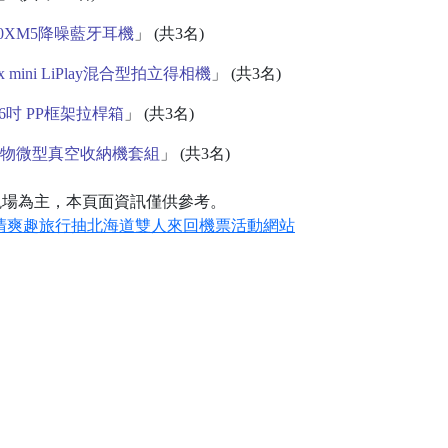
000XM5降噪藍牙耳機
」 (共3名)
stax mini LiPlay混合型拍立得相機
」 (共3名)
 26吋 PP框架拉桿箱
」 (共3名)
衣物微型真空收納機套組
」 (共3名)
現場為主，本頁面資訊僅供參考。
ce清爽趣旅行抽北海道雙人來回機票活動網站