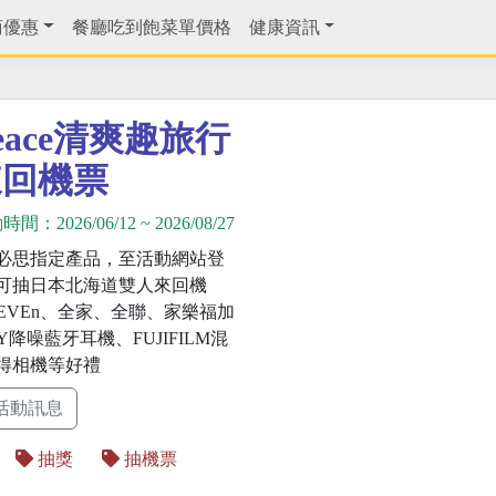
商優惠
餐廳吃到飽菜單價格
健康資訊
ace清爽趣旅行
來回機票
動時間：
2026/06/12
~
2026/08/27
必思指定產品，至活動網站登
可抽日本北海道雙人來回機
LEVEn、全家、全聯、家樂福加
Y降噪藍牙耳機、FUJIFILM混
得相機等好禮
活動訊息
抽獎
抽機票