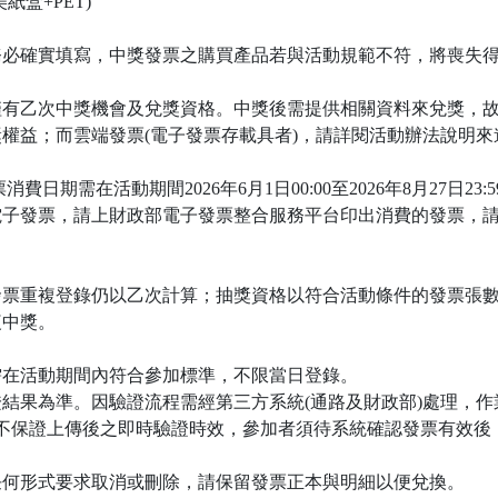
盒+PET)
務必確實填寫，中獎發票之購買產品若與活動規範不符，將喪失
僅有乙次中獎機會及兌獎資格。中獎後需提供相關資料來兌獎，
權益；而雲端發票(電子發票存載具者)，請詳閱活動辦法說明來
日期需在活動期間2026年6月1日00:00至2026年8月27日2
電子發票，請上財政部電子發票整合服務平台印出消費的發票，
發票重複登錄仍以乙次計算；抽獎資格以符合活動條件的發票張
複中獎。
需在活動期間內符合參加標準，不限當日登錄。
結果為準。因驗證流程需經第三方系統(通路及財政部)處理，作
不保證上傳後之即時驗證時效，參加者須待系統確認發票有效後
任何形式要求取消或刪除，請保留發票正本與明細以便兌換。