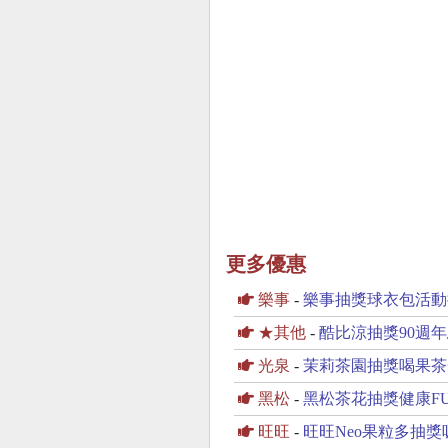
更多優惠
樂事
-
樂事抽獎球衣包活動
★其他
-
酷比涼抽獎90週
光泉
-
茉莉茶園抽獎喝果茶
黑松
-
黑松茶花抽獎健康F
旺旺
-
旺旺Neo果粒多抽獎吸飲