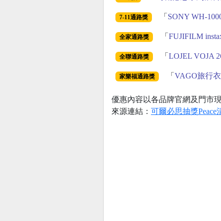
「
SONY WH-1
7-11通路獎
「
FUJIFILM in
全家通路獎
「
LOJEL VOJA
全聯通路獎
「
VAGO旅行
家樂福通路獎
優惠內容以各品牌官網及門市
來源連結：
可爾必思抽獎Pea