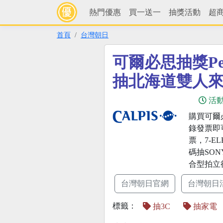
熱門優惠
買一送一
抽獎活動
超
首頁
台灣朝日
可爾必思抽獎Pe
抽北海道雙人
活
購買可爾
錄發票即
票，7-E
碼抽SON
合型拍立
台灣朝日官網
台灣朝日
標籤：
抽3C
抽家電