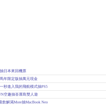
抽日本來回機票
年馬年限定版抽萬元現金
一秒進入我的飛航模式抽PS5
UN空趣抽峇厘島雙人遊
解渴More抽MacBook Neo