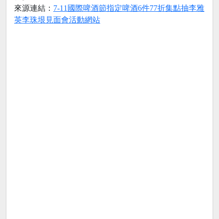
來源連結：
7-11國際啤酒節指定啤酒6件77折集點抽李雅
英李珠垠見面會活動網站