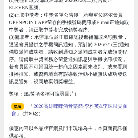
(1)完整正取與備取名單於 2026/6/26(二)公告於7-
ELEVEN官網。
(2)正取中獎者：中獎名單公告後，承辦單位將依會員
OPENPOINT APP留存的手機號碼簡訊或E-mail正通知取
中獎者，請正取中獎者完成領獎程序。
(3)備取者：承辦單位於正取確認後遞補備取名額數量，
透過會員提供之手機簡訊通知，預計於 2026/7/1(三)通知
備取遞補成功者，請收到通知之遞補成功者完成領獎程
序。請備取中獎者務必留意通知訊息與手機收訊狀況，
若會員因不可歸因統一超商之因素而未收到、或未看到
推播推知、或資料填寫有誤導致活動小組無法成功發送
訊息通知，視同放棄領獎權益。
獎項：(點獎項名稱可搜尋圖片)
「
2026高雄啤啤酒音樂節-李雅英&李珠垠見面
獎項
會
」 (共80名)
優惠內容以各品牌官網及門市現場為主，本頁面資訊僅
供參考。