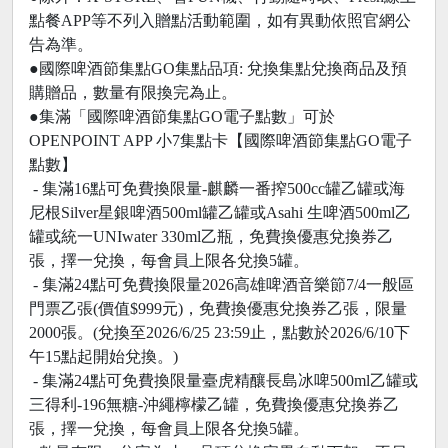
點餐APP等不列入贈點活動範圍，如有異動依照官網公
告為準。
●國際啤酒節集點GO集點品項: 兌換集點兌換商品及預
購贈品，數量有限換完為止。
●集滿「國際啤酒節集點GO電子點數」可於
OPENPOINT APP 小7集點卡【國際啤酒節集點GO電子
點數】
- 集滿16點可免費換限量-麒麟一番搾500cc罐乙罐或海
尼根Silver星銀啤酒500ml罐乙罐或Asahi 生啤酒500ml乙
罐或統一UNIwater 330ml乙瓶，免費換優惠兌換券乙
張，擇一兌換，每會員上限各兌換5罐。
- 集滿24點可免費換限量2026高雄啤酒音樂節7/4一般區
門票乙張(價值$999元)，免費換優惠兌換券乙張，限量
2000張。(兌換至2026/6/25 23:59止，點數於2026/6/10下
午15點起開始兌換。)
- 集滿24點可免費換限量臺虎精釀長島冰啤500ml乙罐或
三得利-196無糖-沖繩檸檬乙罐，免費換優惠兌換券乙
張，擇一兌換，每會員上限各兌換5罐。