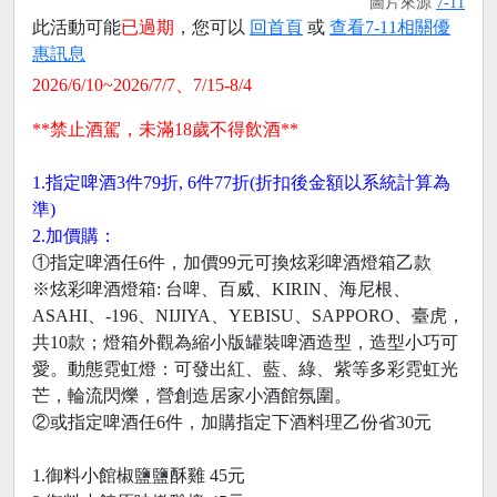
圖片來源
7-11
此活動可能
已過期
，您可以
回首頁
或
查看7-11相關優
惠訊息
2026/6/10~2026/7/7、7/15-8/4
**禁止酒駕，未滿18歲不得飲酒**
1.指定啤酒3件79折, 6件77折(折扣後金額以系統計算為
準)
2.加價購：
①指定啤酒任6件，加價99元可換炫彩啤酒燈箱乙款
※炫彩啤酒燈箱: 台啤、百威、KIRIN、海尼根、
ASAHI、-196、NIJIYA、YEBISU、SAPPORO、臺虎，
共10款；燈箱外觀為縮小版罐裝啤酒造型，造型小巧可
愛。動態霓虹燈：可發出紅、藍、綠、紫等多彩霓虹光
芒，輪流閃爍，營創造居家小酒館氛圍。
②或指定啤酒任6件，加購指定下酒料理乙份省30元
1.御料小館椒鹽鹽酥雞 45元