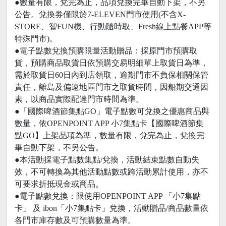
●數量有限，兌完為止，品項兌換完畢自動下架，不另
公告。兌換券僅限於7-ELEVEN門市使用(不含X-
STORE、智FUN機、行動隨時取、Fresh線上點餐APP等
特殊門市)。
●電子點數兌換預購限量活動贈品：採原門市預購取
貨，預購商品取貨日依預購交易明細單上取貨日為準，
需於取貨日60日內到店領取，逾期門市不負保相關保管
責任，離島及偏遠地區門市之取貨時間，因船期交通因
素，以商品實際配達門市時間為準。
●「國際啤酒節集點GO」電子點數可兌換之優惠商品與
數量，依OPENPOINT APP 小7集點卡【國際啤酒節集
點GO】上架品項為準，數量有限，兌完為止，兌換完
畢自動下架，不另公告。
●本活動採電子點數集點/兌換，活動結束點數自動失
效，不可轉換為其他活動點數或跨活動累計使用，亦不
可要求折抵現金或商品。
●電子點數兌換：限使用OPENPOINT APP 「小7集點
卡」 及 ibon「小7集點卡」兌換，活動贈品/商品數量依
各門市庫存數及可預購數量為準。