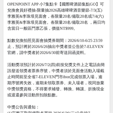
OPENPOINT APP 小7集點卡【國際啤酒節集點GO】可
兌換會員好禮抽-限量抽2026高雄啤啤酒音樂節-7/3(五)
李雅英&李珠垠見面會，各限量20名/備取20名或7/4(六)
李雅英&李珠垠見面會。各限量20名/備取20名 ，兩日均
含當日一般區門票乙張，價值NT$999。
點數兌換拍照見面會抽獎券期間：2026/6/10-6/25 23:59
止，預計將於2026/6/26抽出中獎者並公告於7-ELEVEN
官網，請中獎者於2026/6/30前寄送回函資料。
活動獎項預計於2026/7/2(四)前按兌獎文件上之電話由簡
訊發送領獎者票券序號，中獎者須於見面會活動入場截
止時間前至全省7-ELEVEN門市ibon完成領票入場，逾
期序號將失效，逾期未領取票券、未入場者，視同放棄
中獎領獎資格，不得要求補發、轉換、轉讓、折換現金
或退還參與活動所扣除點數。
中獎公告與通知：