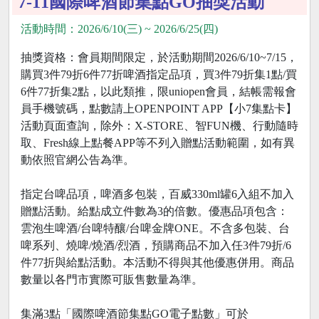
7-11國際啤酒節集點GO抽獎活動
活動時間：2026/6/10(三) ~ 2026/6/25(四)
抽獎資格：會員期間限定，於活動期間2026/6/10~7/15，
購買3件79折6件77折啤酒指定品項，買3件79折集1點/買
6件77折集2點，以此類推，限uniopen會員，結帳需報會
員手機號碼，點數請上OPENPOINT APP【小7集點卡】
活動頁面查詢，除外：X-STORE、智FUN機、行動隨時
取、Fresh線上點餐APP等不列入贈點活動範圍，如有異
動依照官網公告為準。
指定台啤品項，啤酒多包裝，百威330ml罐6入組不加入
贈點活動。給點成立件數為3的倍數。優惠品項包含：
雲泡生啤酒/台啤特釀/台啤金牌ONE。不含多包裝、台
啤系列、燒啤/燒酒/烈酒，預購商品不加入任3件79折/6
件77折與給點活動。本活動不得與其他優惠併用。商品
數量以各門市實際可販售數量為準。
集滿3點「國際啤酒節集點GO電子點數」可於