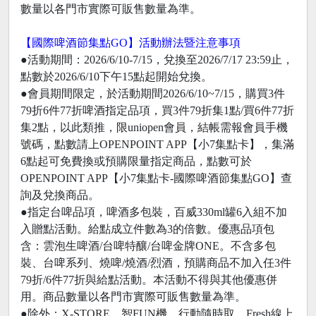
數量以各門市實際可販售數量為準。
【國際啤酒節集點GO】活動辦法暨注意事項
●活動期間：2026/6/10-7/15，兌換至2026/7/17 23:59止，
點數於2026/6/10下午15點起開始兌換。
●會員期間限定，於活動期間2026/6/10~7/15，購買3件
79折6件77折啤酒指定品項，買3件79折集1點/買6件77折
集2點，以此類推，限uniopen會員，結帳需報會員手機
號碼，點數請上OPENPOINT APP【小7集點卡】，集滿
6點起可免費換或預購限量指定商品，點數可於
OPENPOINT APP【小7集點卡-國際啤酒節集點GO】查
詢及兌換商品。
●指定台啤品項，啤酒多包裝，百威330ml罐6入組不加
入贈點活動。給點成立件數為3的倍數。優惠品項包
含：雲泡生啤酒/台啤特釀/台啤金牌ONE。不含多包
裝、台啤系列、燒啤/燒酒/烈酒，預購商品不加入任3件
79折/6件77折與給點活動。本活動不得與其他優惠併
用。商品數量以各門市實際可販售數量為準。
●除外：X-STORE、智FUN機、行動隨時取、Fresh線上