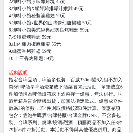
2.御料小館原味嫩雞塊 45元
3.御料小館X艋舺雞排爆汁嫩雞 49元
4.御料小館秘製滷雞翅 59元
5.御料小館x世界的山將夢幻唐揚雞 59元
6.御料小館美式經典紐奧良烤雞翅 59元
7.松稜糖燻雞翅 59元
8.山內雞肉椒麻雞腳 55元
9.蜂蜜香烤雞翅 59元
10.十三香烤雞翅 59元
活動說明:
指定台啤品項，啤酒多包裝，百威330ml罐6入組不加入
買6件啤酒享啤酒燈箱或下酒菜省30元活動。單筆成立6
件加價購為啤酒燈箱或下酒菜擇一優惠，無法併行。啤
酒燈箱為盲盒隨機出貨，恕無法指定款式。優惠成立件
數為3的倍數，若4件則取價格較高3件計算。優惠品項
包含：雲泡生啤酒/台啤特釀/台啤金牌ONE。不含多包
裝、台啤系列、燒啤/燒酒/烈酒，預購商品不加入任3件
79折/6件77折活動。本活動不得與其他優惠併用。商品