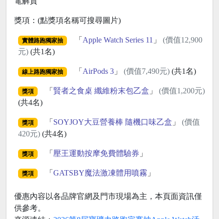
電解質
獎項：(點獎項名稱可搜尋圖片)
「
Apple Watch Series 11
」
(價值12,900
實體路跑獨家抽
元)
(共1名)
「
AirPods 3
」
(價值7,490元)
(共1名)
線上路跑獨家抽
「
賢者之食桌 纖維粉末包乙盒
」
(價值1,200元)
獎項
(共4名)
「
SOYJOY大豆營養棒 隨機口味乙盒
」
(價值
獎項
420元)
(共4名)
「
壓王運動按摩免費體驗券
」
獎項
「
GATSBY魔法激凍體用噴霧
」
獎項
優惠內容以各品牌官網及門市現場為主，本頁面資訊僅
供參考。