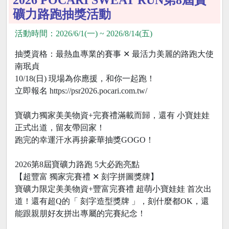
礦力路跑抽獎活動
活動時間：2026/6/1(一) ~ 2026/8/14(五)
抽獎資格：最熱血專業的賽事 ✕ 最活力美麗的路跑大使
南珉貞
10/18(日) 現場為你應援，和你一起跑！
立即報名 https://psr2026.pocari.com.tw/
寶礦力獨家美美物資+完賽禮滿載而歸，還有 小寶娃娃
正式出道，留友帶回家！
跑完的幸運汗水再拚豪華抽獎GOGO！
2026第8屆寶礦力路跑 5大必跑亮點
【超豐富 獨家完賽禮 ✕ 刻字拼圖獎牌】
寶礦力限定美美物資+豐富完賽禮 超萌小寶娃娃 首次出
道！還有超Q的「 刻字造型獎牌 」，刻什麼都OK，還
能跟親朋好友拼出專屬的完賽紀念！