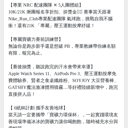
​【專業 NRC 配速團隊 ✕ 5人團體組】
10K/21K 揪團報名享折扣、拚獎金🏃‍♀️ 賽事當天跟著
Nike_Run_Club專業配速團隊 氣球跑，挑戰自我不腦
衝！還有21K 「專屬」壓王運動按摩紓緩！
【專屬寶礦力賽前訓練營】
無論你是跑步新手還是想破 PB，專業教練帶你練名額
有限，報完為止。
【賽後抽獎，聽說跑完的汗水會帶來幸運】
Apple Watch Series 11、AirPods Pro 3、壓王運動按摩免
費體驗券、賢者之食桌纖維粉、SOYJOY 大豆營養棒、
GATSBY魔法激凍體用噴霧…等好禮陸續新增中，跑完
直接拼人品！
【 0紙杯計劃 攜手友善地球】
當天請一定要攜帶「寶礦力環保杯」，一起實踐環境友
善現場準備冰冰的寶礦力讓你喝飽飽，隨時補充水分與