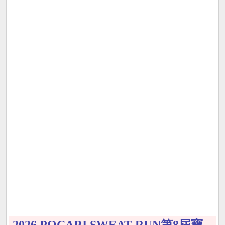
2026 POCARI SWEAT RUN第8屆寶