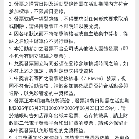
2. 發票之購買日期及活動登錄皆需在活動期間內方符合
參加標準，不限當日登錄。
3. 發票號碼一經登錄後，不得要求以任何形式要求取消
或刪除，請保留發票正本跟明細以便兌獎。
4. 因各項狀況而不符領獎資格者或自主放棄中獎者，從
缺之名額主辦單位不另行重抽。
5. 本活動參加之發票不含公司或其他法人團體發票（即
不包含有開立統編之發票）。
6. 兌獎發票開立時間必須在登錄參加抽獎時間之前，如
不符上述之規定，將判定喪失得獎資格。
7. 中獎者若寄回之發票經檢核非《7-Eleven》發票，視
同不符合活動資格，請於參加前確認是否符合活動參與
通路，以免影響您的中獎權益。
8. 發票正本/明細為兌獎憑證，發票消費日期需在活動期
間2026年05月27日00:00至2026年06月23日23:59內，請
於結帳時告知店家印出紙本發票。若存於載具，請上財
政部二代電子發票平台印出消費的發票，請務必保留正
本中獎發票以免影響您的兌獎權益。
9.《中獎通知/公布/簡訊》等皆非中獎憑證依據，為避免