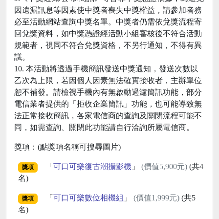
因遺漏訊息等因素使中獎者喪失中獎權益，請參加者務
必至活動網站查詢中獎名單。中獎者仍需依兌獎流程寄
回兌獎資料，如中獎憑證經活動小組審核後不符合活動
規範者，視同不符合兌獎資格，不另行通知，不得有異
議。
10. 本活動將透過手機簡訊發送中獎通知，發送次數以
乙次為上限，若因個人因素無法確實接收者，主辦單位
恕不補發。請檢視手機內有無啟動過濾簡訊功能，部分
電信業者提供的「拒收企業簡訊」功能，也可能導致無
法正常接收簡訊，各家電信商的查詢及關閉流程可能不
同，如需查詢、關閉此功能請自行洽詢所屬電信商。
獎項：(點獎項名稱可搜尋圖片)
「
可口可樂復古潮攝影機
」
(價值5,900元)
(共4
獎項
名)
「
可口可樂數位相機組
」
(價值1,999元)
(共5
獎項
名)