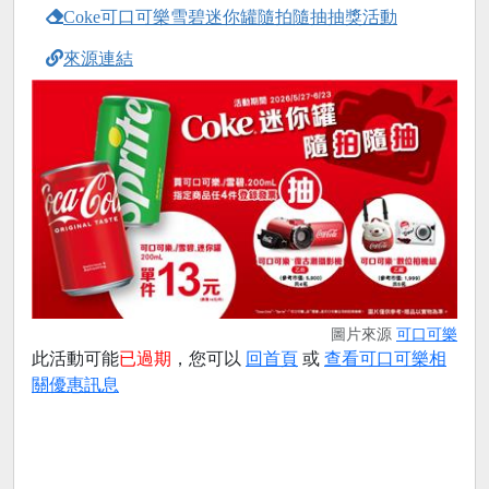
Coke可口可樂雪碧迷你罐隨拍隨抽抽獎活動
來源連結
圖片來源
可口可樂
此活動可能
已過期
，您可以
回首頁
或
查看可口可樂相
關優惠訊息