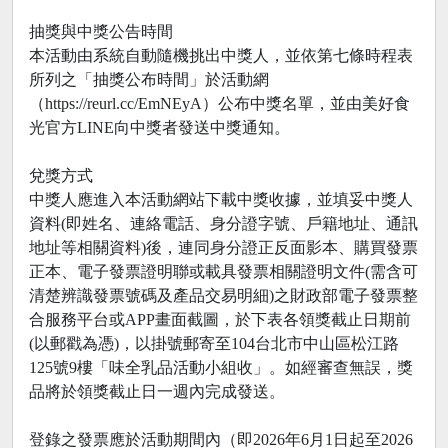
抽獎與中獎公告時間
本活動由系統自動隨機挑出中獎人，並依第七條時程表
所列之「抽獎公布時間」於活動網
（https://reurl.cc/EmNEyA）公布中獎名單，並由美好食
光官方LINE向中獎者發送中獎通知。
兌獎方式
中獎人應進入本活動網站下載中獎收據，並填妥中獎人
資料(即姓名、連絡電話、身分證字號、戶籍地址、通訊
地址等相關資料)後，連同身分證正反面影本、購買發票
正本、電子發票證明聯或載具發票相關證明文件(需含可
清楚辨識發票號碼及產品交易明細)之財政部電子發票整
合服務平台或APP畫面截圖，於下表各領獎截止日期前
(以郵戳為憑)，以掛號郵寄至104台北市中山區松江路
125號9樓「味全乳品活動小組收」。如經審查無誤，獎
品將於領獎截止日一週內完成發送。
登錄之發票應於活動期間內（即2026年6月1日起至2026