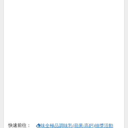
快速前往：
味全極品調味乳(蘋果/高鈣)抽獎活動