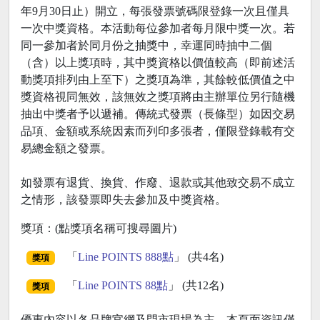
年9月30日止）開立，每張發票號碼限登錄一次且僅具
一次中獎資格。本活動每位參加者每月限中獎一次。若
同一參加者於同月份之抽獎中，幸運同時抽中二個
（含）以上獎項時，其中獎資格以價值較高（即前述活
動獎項排列由上至下）之獎項為準，其餘較低價值之中
獎資格視同無效，該無效之獎項將由主辦單位另行隨機
抽出中獎者予以遞補。傳統式發票（長條型）如因交易
品項、金額或系統因素而列印多張者，僅限登錄載有交
易總金額之發票。
如發票有退貨、換貨、作廢、退款或其他致交易不成立
之情形，該發票即失去參加及中獎資格。
獎項：(點獎項名稱可搜尋圖片)
「
Line POINTS 888點
」 (共4名)
獎項
「
Line POINTS 88點
」 (共12名)
獎項
優惠內容以各品牌官網及門市現場為主，本頁面資訊僅