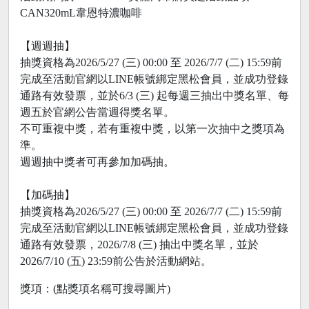
CAN320mL韋恩特濃咖啡
【週週抽】
抽獎資格為2026/5/27 (三) 00:00 至 2026/7/7 (二) 15:59前
完成至活動官網以LINE帳號綁定黑松會員，並成功登錄
通路有效發票，並於6/3 (三) 起每週三抽出中獎名單、每
週五於官網公告當週得獎名單。
不可重複中獎，若有重複中獎，以第一次抽中之獎項為
準。
週週抽中獎者可再參加加碼抽。
【加碼抽】
抽獎資格為2026/5/27 (三) 00:00 至 2026/7/7 (二) 15:59前
完成至活動官網以LINE帳號綁定黑松會員，並成功登錄
通路有效發票，2026/7/8 (三) 抽出中獎名單，並於
2026/7/10 (五) 23:59前公告於活動網站。
獎項：(點獎項名稱可搜尋圖片)