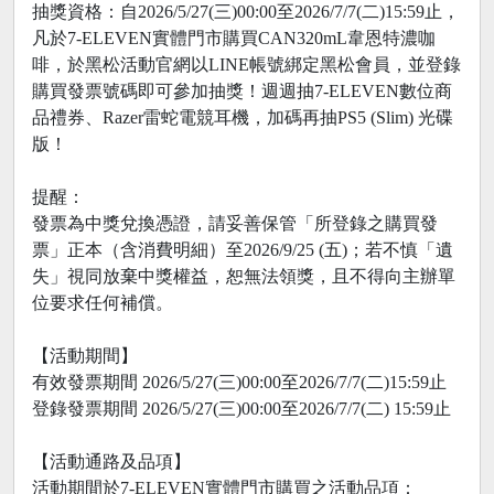
抽獎資格：自2026/5/27(三)00:00至2026/7/7(二)15:59止，
凡於7-ELEVEN實體門市購買CAN320mL韋恩特濃咖
啡，於黑松活動官網以LINE帳號綁定黑松會員，並登錄
購買發票號碼即可參加抽獎！週週抽7-ELEVEN數位商
品禮券、Razer雷蛇電競耳機，加碼再抽PS5 (Slim) 光碟
版！
提醒：
發票為中獎兌換憑證，請妥善保管「所登錄之購買發
票」正本（含消費明細）至2026/9/25 (五)；若不慎「遺
失」視同放棄中獎權益，恕無法領獎，且不得向主辦單
位要求任何補償。
【活動期間】
有效發票期間 2026/5/27(三)00:00至2026/7/7(二)15:59止
登錄發票期間 2026/5/27(三)00:00至2026/7/7(二) 15:59止
【活動通路及品項】
活動期間於7-ELEVEN實體門市購買之活動品項：