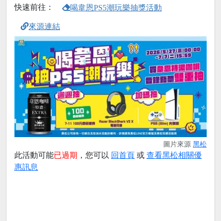
快速前往：
喝韋恩PS5潮玩樂抽獎活動
來源連結
圖片來源
黑松
此活動可能
已過期
，您可以
回首頁
或
查看黑松相關優
惠訊息