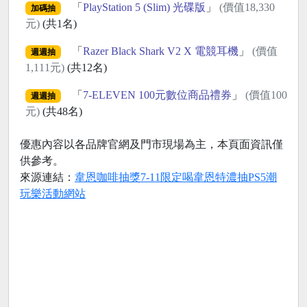
「
PlayStation 5 (Slim) 光碟版
」
(價值18,330
加碼抽
元)
(共1名)
「
Razer Black Shark V2 X 電競耳機
」
(價值
週週抽
1,111元)
(共12名)
「
7-ELEVEN 100元數位商品禮券
」
(價值100
週週抽
元)
(共48名)
優惠內容以各品牌官網及門市現場為主，本頁面資訊僅
供參考。
來源連結：
韋恩咖啡抽獎7-11限定喝韋恩特濃抽PS5潮
玩樂活動網站