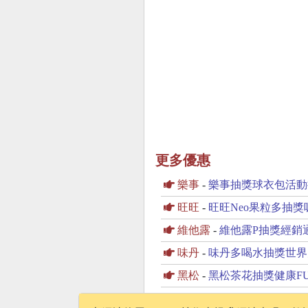
更多優惠
樂事
-
樂事抽獎球衣包活動
旺旺
-
旺旺Neo果粒多抽獎吸飲
維他露
-
維他露P抽獎經銷
味丹
-
味丹多喝水抽獎世界太
黑松
-
黑松茶花抽獎健康F