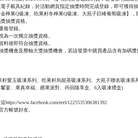
或電子載具紀錄，於活動網頁指定抽獎時間完成登錄，即可獲得
金檸果Q吸凍、吃果籽冬檸果Q吸凍、大苑子巨峰葡萄吸凍】，
碼獎抽獎資格。
重複登錄。
視為一次獨立抽獎資格。
資料後即符合抽獎資格。
抽抽獎機會及壓軸大獎抽獎機會，若該發票中購買產品含有加碼獎
果籽愛玉吸凍系列、吃果籽烏龍茶吸凍系列、大苑子聯名吸凍系
饗宴、果真幸福、繽果派對、蒟蒻隨享盒、6入吸凍禮盒)
www.facebook.com/reel/1225535306381392
NE官方帳號好友。