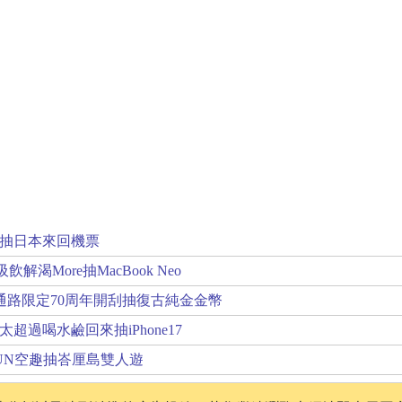
抽日本來回機票
解渴More抽MacBook Neo
通路限定70周年開刮抽復古純金金幣
超過喝水鹼回來抽iPhone17
UN空趣抽峇厘島雙人遊