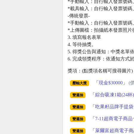
*手動輸入：自行輸入發票號碼
*載具輸入：自行輸入發票號碼
-傳統發票-
*手動輸入：自行輸入發票號碼
*上傳圖檔：拍攝紙本發票照片
3. 填寫報名表單
4. 等待抽獎。
5. 得獎公告與通知：中獎名單
6. 完成領獎程序：依通知方式
獎項：(點獎項名稱可搜尋圖片)
「
現金$30000
」
(
壓軸大獎
「
綜合吸凍1箱(24杯)
雙週抽
「
吃果籽品牌手提袋
雙週抽
「
7-11超商電子商品
雙週抽
「
萊爾富超商電子商品
雙週抽