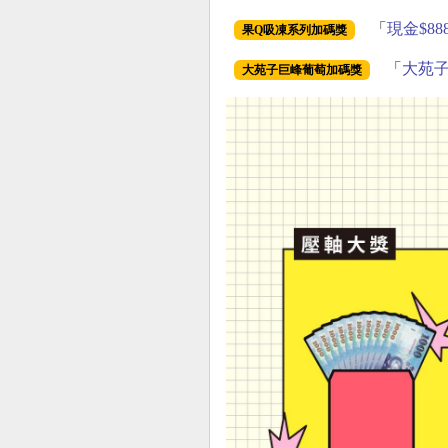
「
現金$88
果Q吸凍系列加碼獎
「
大苑子
大苑子巨峰葡萄加碼獎