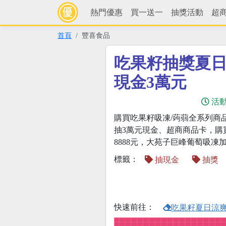
熱門優惠
買一送一
抽獎活動
超
首頁
豐喜食品
吃果籽抽獎夏
現金3萬元
活
購買吃果籽吸凍/蒟蒻全系列商
抽3萬元現金、超商商品卡，購
8888元，大苑子巨峰葡萄吸凍
標籤：
抽現金
抽獎
快速前往：
吃果籽夏日涼