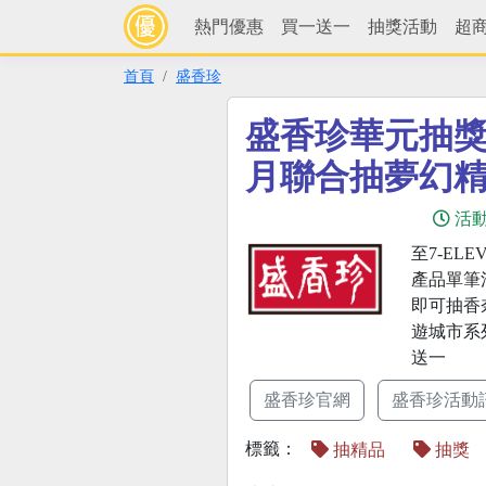
熱門優惠
買一送一
抽獎活動
超
首頁
盛香珍
盛香珍華元抽獎7
月聯合抽夢幻
活
至7-EL
產品單筆
即可抽香
遊城市系
送一
盛香珍官網
盛香珍活動
標籤：
抽精品
抽獎