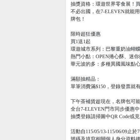
抽獎資格：環遊世界零食展！買1送1
不必出國，在7-ELEVEN
牌包！
限時超狂優惠
買1送1起
環遊城市系列：巴黎重奶油蝴蝶
熱門小點：OPEN捲心酥、迷你蘇
華元波的多：多種異國風味點
滿額抽精品：
單筆消費滿$150，登錄發票就
下午茶補貨趁現在，名牌包可
全台7-ELEVEN門市同步優惠中
抽獎登錄請掃圖中QR Code或
活動自115/05/13-115/
號碼及填寫相關個人身分資料後