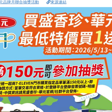
&華元品牌月聯合抽獎活動
來源連結