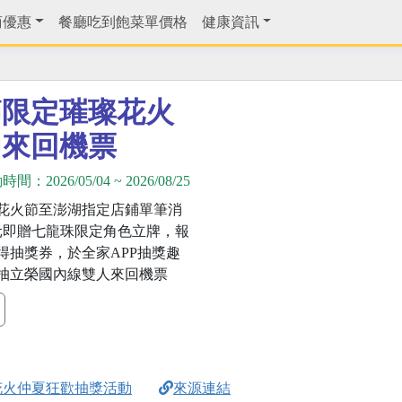
商優惠
餐廳吃到飽菜單價格
健康資訊
節限定璀璨花火
內來回機票
動時間：
2026/05/04
~
2026/08/25
花火節至澎湖指定店鋪單筆消
9元即贈七龍珠限定角色立牌，報
得抽獎券，於全家APP抽獎趣
抽立榮國內線雙人來回機票
花火仲夏狂歡抽獎活動
來源連結