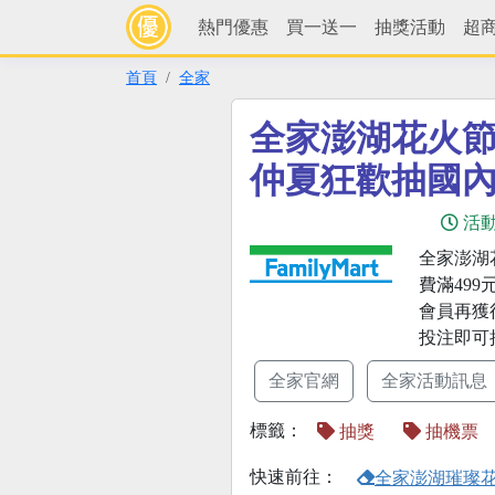
熱門優惠
買一送一
抽獎活動
超
首頁
全家
全家澎湖花火
仲夏狂歡抽國
活
全家澎湖
費滿49
會員再獲
投注即可
全家官網
全家活動訊息
標籤：
抽獎
抽機票
快速前往：
全家澎湖璀璨