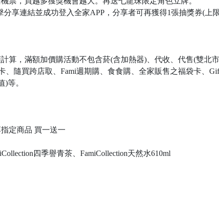
回機票，買越多獲獎機會越大。再送七龍珠限定角色立牌。
擊分享連結並成功登入全家APP，分享者可再獲得1張抽獎券(上限
計算，滿額加價購活動不包含菸(含加熱器)、代收、代售(雙北
、隨買跨店取、Fami週期購、食食購、全家販售之福袋卡、GiftC
值)等。
指定商品 買一送一
Collection四季譽青茶、FamiCollection天然水610ml