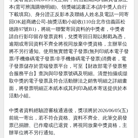
本(需可辨識購物明細)、領獎確認書正本(請中獎人自行
下載填寫)、身分證正反影本及聯絡人姓名及電話一同寄
回OK超商總公司-抽獎活動小組收(110台北市信義區松
德路97號B1)，將統一聯繫寄回資料的中獎者，中獎者
請自行影印留存發票資料，兌獎寄回日期以郵戳為憑，
逾期或寄回資料不齊全將視同放棄中獎資格，主辦單位
將不另行通知。使用無實體電子發票(無列印紙本電子發
票/手機條碼電子發票/非手機條碼電子發票)消費者，電
子發票儲存於雲端發票平台，可至【財政部電子發票整
合服務平台】查詢與印發票號碼及明細。清楚拍攝或擷
取中獎的電子發票及符合活動辦法之銷售明細之詳細畫
面，將發票明細正本紙本或其列印為紙本寄送提供於本
活動小組。
中獎者資料經驗證審核通過後，獎項將於2026/06/05(五)
前統一寄出，若不符合資格、資料不齊全、此筆交易發
票已捐贈、已作廢或已退貨，將視同放棄中獎資格，主
辦單位將不另行通知。