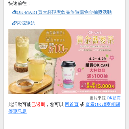
快速前往：
OK‧MART買大杯現煮飲品旅遊購物金抽獎活動
來源連結
圖片來源
OK超商
此活動可能
已過期
，您可以
回首頁
或
查看OK超商相關
優惠訊息