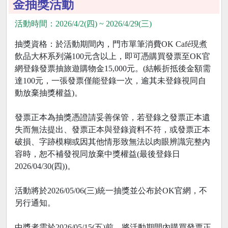
金抽獎活動
活動時間：2026/4/2(四) ~ 2026/4/29(三)
抽獎資格：於活動期間內，門市單筆消費OK Café現煮
飲品大杯系列滿100元含以上，即可憑購買發票至OK官
網登錄發票抽旅遊購物金15,000元。(結帳折抵後金額需
達100元，一張發票僅能登錄一次，逾其未登錄視同自
動放棄抽獎權益)。
發票正本為抽獎憑證請妥善保管，若登錄之發票正本遺
失而無法提出、發票正本與登錄資料不符，或發票正本
破損、字跡模糊或因其他情形致無法以肉眼辨識完整內
容時，恕不補發視同放棄中獎權益(最後登錄日
2026/04/30(四))。
活動將於2026/05/06(三)統一抽獎並公布於OK官網，不
另行通知。
中獎者需於2026/05/15(五)前，將活動期間內購買發票正