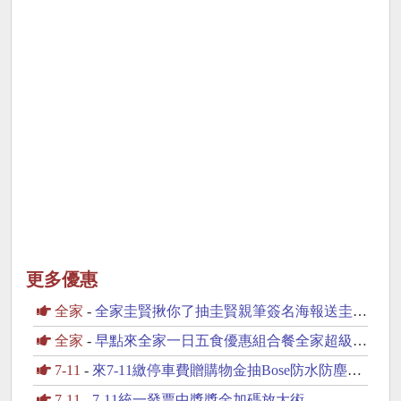
更多優惠
全家
-
全家圭賢揪你了抽圭賢親筆簽名海報送圭賢小卡杯墊
全家
-
早點來全家一日五食優惠組合餐全家超級配抽30份鮮食
7-11
-
來7-11繳停車費贈購物金抽Bose防水防塵藍芽喇叭
7-11
-
7-11統一發票中獎獎金加碼放大術