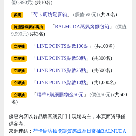
值6,990元)
(共10名)
「
荷卡廚坊驚喜箱
」
(價值690元)
(共20名)
參獎
「
BALMUDA蒸氣烤麵包箱
」
(價值
特濃湯燕麥加碼抽
9,990元)
(共3名)
「
LINE POINTS點數100點
」 (共100名)
立即抽
「
LINE POINTS點數50點
」 (共300名)
立即抽
「
LINE POINTS點數25點
」 (共600名)
立即抽
「
LINE POINTS點數10點
」 (共1,000名)
立即抽
「
聯華E購網購物金50元
」
(價值50元)
(共500
立即抽
名)
優惠內容以各品牌官網及門市現場為主，本頁面資訊僅
供參考。
來源連結：
荷卡廚坊抽獎讓質感成為日常抽BALMUDA