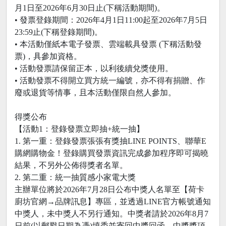
月1日至2026年6月30日止(下稱活動期間)。
• 發票登錄期間：2026年4月1日11:00起至2026年7月5日
23:59止(下稱登錄期間)。
• 本活動僅紙本電子發票、雲端載具發票 (下稱活動發
票)，具參加資格。
• 活動發票請保留正本，以利後續兌獎使用。
• 活動發票不得開立買方統一編號，亦不得有捐贈、作
廢或退貨等情事，且本活動僅限自然人參加。
得獎公布
【活動1：登錄發票立即抽+統一抽】
1. 第一重：登錄發票張張有獎抽LINE POINTS、聯華E
購網購物金！登錄購買發票資訊完成參加程序即可揭曉
結果，不另外公佈得獎者名單。
2. 第二重：統一抽質感小家電大獎
主辦單位將於2026年7月28日公布中獎人名單至【荷卡
廚坊官網→品牌訊息】專區，並透過LINE官方帳號通知
中獎人，未中獎人不另行通知。中獎者請於2026年8月7
日前(以郵戳日期為憑)填委並寄回中獎回函。中獎獎項