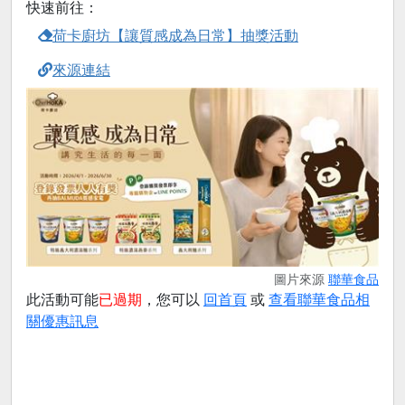
快速前往：
荷卡廚坊【讓質感成為日常】抽獎活動
來源連結
圖片來源
聯華食品
此活動可能
已過期
，您可以
回首頁
或
查看聯華食品相
關優惠訊息