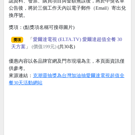
認資料、發票、購買項目與金額無誤後，將於中獎名單
公告後，將於三個工作天內以電子郵件（Email）寄出兌
換序號。
獎項：(點獎項名稱可搜尋圖片)
「
愛爾達電視 (ELTA.TV) 愛爾達超值全餐 30
獎項
天方案
」
(價值199元)
(共30名)
優惠內容以各品牌官網及門市現場為主，本頁面資訊僅
供參考。
來源連結：
克潮靈抽獎為台灣加油抽愛爾達電視超值全
餐30天活動網站