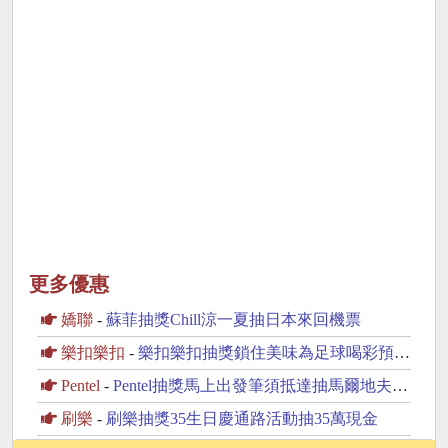
更多優惠
嬌聯
-
蘇菲抽獎Chill涼一夏抽日本來回機票
樂扣樂扣
-
樂扣樂扣抽獎鎖住美味為足球喝彩預測冠軍抽16888元現金
Pentel
-
Pentel抽獎馬上出發筆須抵達抽馬爾地夫雙人來回機票
刷樂
-
刷樂抽獎35生日慶通路活動抽35萬現金