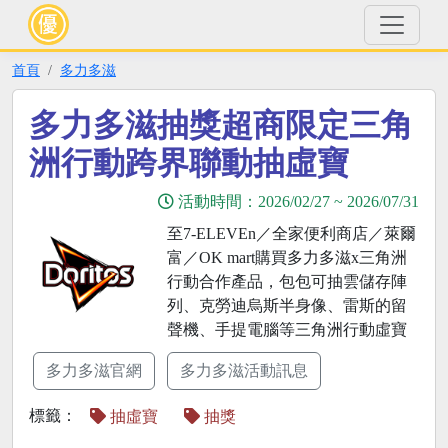
首頁
多力多滋
多力多滋抽獎超商限定三角
洲行動跨界聯動抽虛寶
活動時間：
2026/02/27
~
2026/07/31
至7-ELEVEn／全家便利商店／萊爾
富／OK mart購買多力多滋x三角洲
行動合作產品，包包可抽雲儲存陣
列、克勞迪烏斯半身像、雷斯的留
聲機、手提電腦等三角洲行動虛寶
多力多滋官網
多力多滋活動訊息
標籤：
抽虛寶
抽獎