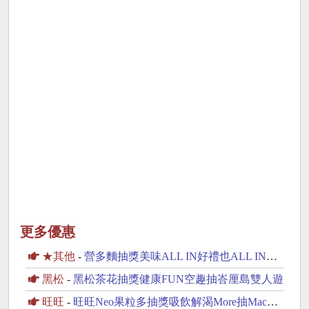
更多優惠
★其他
-
營多麵抽獎美味ALL IN好禮也ALL IN抽iPhone17
黑松
-
黑松茶花抽獎健康FUN空趣抽峇厘島雙人遊
旺旺
-
旺旺Neo果粒多抽獎吸飲解渴More抽MacBook Neo