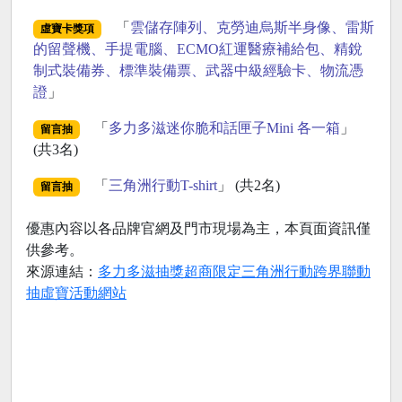
「
雲儲存陣列、克勞迪烏斯半身像、雷斯
虛寶卡獎項
的留聲機、手提電腦、ECMO紅運醫療補給包、精銳
制式裝備券、標準裝備票、武器中級經驗卡、物流憑
證
」
「
多力多滋迷你脆和話匣子Mini 各一箱
」
留言抽
(共3名)
「
三角洲行動T-shirt
」 (共2名)
留言抽
優惠內容以各品牌官網及門市現場為主，本頁面資訊僅
供參考。
來源連結：
多力多滋抽獎超商限定三角洲行動跨界聯動
抽虛寶活動網站