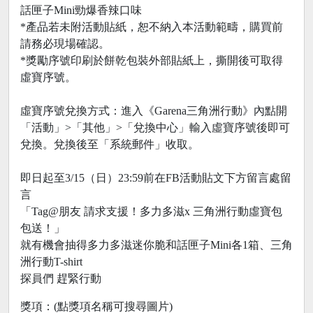
話匣子Mini勁爆香辣口味
*產品若未附活動貼紙，恕不納入本活動範疇，購買前
請務必現場確認。
*獎勵序號印刷於餅乾包裝外部貼紙上，撕開後可取得
虛寶序號。
虛寶序號兌換方式：進入《Garena三角洲行動》內點開
「活動」>「其他」>「兌換中心」輸入虛寶序號後即可
兌換。兌換後至「系統郵件」收取。
即日起至3/15（日）23:59前在FB活動貼文下方留言處留
言
「Tag@朋友 請求支援！多力多滋x 三角洲行動虛寶包
包送！」
就有機會抽得多力多滋迷你脆和話匣子Mini各1箱、三角
洲行動T-shirt
探員們 趕緊行動
獎項：(點獎項名稱可搜尋圖片)