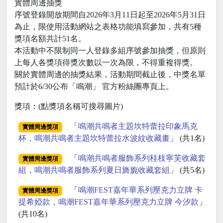
實體周邊抽獎
序號登錄開放期間自2026年3月11日起至2026年5月31日
為止，限使用活動網站之表格功能填寫參加，共有5種
獎項名額共計51名。
本活動中不限制同一人登錄多組序號參加抽獎，但原則
上每人各獎項得獎次數以一次為限，不得重複得獎。
關於實體周邊的抽獎結果，活動期間截止後，中獎名單
預計於6/30公布「鳴潮」 官方粉絲團專頁上。
獎項：(點獎項名稱可搜尋圖片)
「
鳴潮共鳴者主題坎特蕾拉印象馬克
實體周邊獎項
杯，鳴潮共鳴者主題坎特蕾拉水波紋收藏畫
」 (共1名)
「
鳴潮共鳴者服飾系列桂枝寧芙收藏套
實體周邊獎項
組，鳴潮共鳴者服飾系列夏日旖旎收藏套組
」 (共5名)
「
鳴潮FEST嘉年華系列壓克力立牌 卡
實體周邊獎項
提希婭款，鳴潮FEST嘉年華系列壓克力立牌 今汐款
」
(共10名)