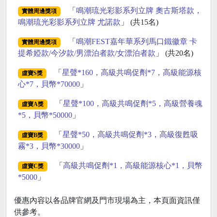
「
鳴潮琉光彩影系列立牌 奧古斯塔款，
實體周邊獎項
鳴潮琉光彩影系列立牌 尤諾款
」 (共15名)
「
鳴潮FEST嘉年華系列馬口鐵徽章 卡
實體周邊獎項
提希婭款/今汐款/男漂泊者款/女漂泊者款
」 (共20名)
「
星聲*160，高級共鳴促劑*7，高級能源核
虛寶S獎
心*7，貝幣*70000
」
「
星聲*100，高級共鳴促劑*5，高級營養魂
虛寶A獎
*5，貝幣*50000
」
「
星聲*50，高級共鳴促劑*3，高級復甦吸
虛寶B獎
霧*3，貝幣*30000
」
「
高級共鳴促劑*1，高級能源核心*1，貝幣
虛寶C獎
*5000
」
優惠內容以各品牌官網及門市現場為主，本頁面資訊僅
供參考。