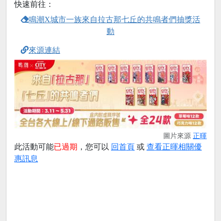
快速前往：
鳴潮X城市一族來自拉古那七丘的共鳴者們抽獎活
動
來源連結
圖片來源
正暉
此活動可能
已過期
，您可以
回首頁
或
查看正暉相關優
惠訊息