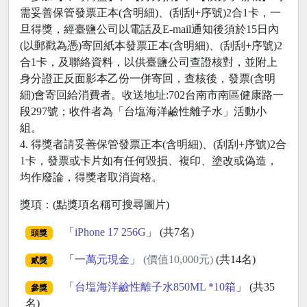
需妥善保管發票正本(含明細)、(刮刮+序號)2合1卡，一
旦得獎，經臺鹽公司以電話及E-mail通知後須於15日內
(以郵戳為憑)寄回紙本發票正本(含明細)、(刮刮+序號)2
合1卡，及聯絡資料，以供臺鹽公司查證核對，並附上
身分證正反面影本乙份一併寄回，查核後，發票(含明
細)會寄回給消費者。收送地址:702台南市南區健康路一
段297號；收件者為「台塩海洋鹼性離子水」活動小
組。
4. 得獎者請妥善保管發票正本(含明細)、(刮刮+序號)2合
1卡，發票或卡片如有任何毀損、複印、塗改或偽造，
均作廢論，得獎者取消資格。
獎項：(點獎項名稱可搜尋圖片)
「
iPhone 17 256G
」 (共7名)
頭獎
「
一萬元現金
」
(價值10,000元)
(共14名)
貳獎
「
台塩海洋鹼性離子水850ML *10箱
」 (共35
參獎
名)