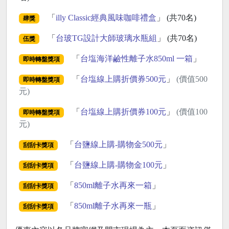
「
illy Classic經典風味咖啡禮盒
」 (共70名)
肆獎
「
台玻TG設計大師玻璃水瓶組
」 (共70名)
伍獎
「
台塩海洋鹼性離子水850ml 一箱
」
即時轉盤獎項
「
台塩線上購折價券500元
」
(價值500
即時轉盤獎項
元)
「
台塩線上購折價券100元
」
(價值100
即時轉盤獎項
元)
「
台鹽線上購-購物金500元
」
刮刮卡獎項
「
台鹽線上購-購物金100元
」
刮刮卡獎項
「
850ml離子水再來一箱
」
刮刮卡獎項
「
850ml離子水再來一瓶
」
刮刮卡獎項