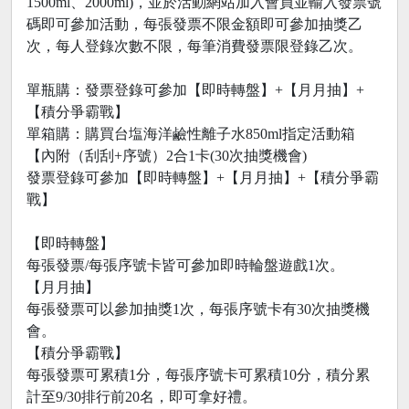
1500ml、2000ml)，並於活動網站加入會員並輸入發票號
碼即可參加活動，每張發票不限金額即可參加抽獎乙
次，每人登錄次數不限，每筆消費發票限登錄乙次。
單瓶購：發票登錄可參加【即時轉盤】+【月月抽】+
【積分爭霸戰】
單箱購：購買台塩海洋鹼性離子水850ml指定活動箱
【內附（刮刮+序號）2合1卡(30次抽獎機會)
發票登錄可參加【即時轉盤】+【月月抽】+【積分爭霸
戰】
【即時轉盤】
每張發票/每張序號卡皆可參加即時輪盤遊戲1次。
【月月抽】
每張發票可以參加抽獎1次，每張序號卡有30次抽獎機
會。
【積分爭霸戰】
每張發票可累積1分，每張序號卡可累積10分，積分累
計至9/30排行前20名，即可拿好禮。