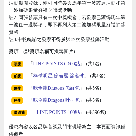
活動期間登錄，即可同時參與馬年第一波該週活動和第
二波加碼限量好禮之贈獎活動
註2: 同張發票只有一次中獎機會，若發票已獲得馬年第
一波任一週獎項，即不再列入第二波加碼限量好禮抽獎
資格
註3:申報統編之發票不得參與本次發票登錄活動
獎項：(點獎項名稱可搜尋圖片)
「
LINE POINTS 6,600點
」 (共1名)
頭獎
「
棒球明星 徐若熙 簽名球
」 (共1名)
貳獎
「
味全龍Dragons 魚缸包
」 (共5名)
參獎
「
味全龍Dragons 吐司包
」 (共5名)
肆獎
「
LINE POINTS 100點
」 (共396名)
週週抽
優惠內容以各品牌官網及門市現場為主，本頁面資訊僅
供參考。