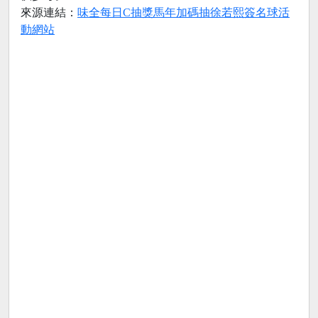
來源連結：
味全每日C抽獎馬年加碼抽徐若熙簽名球活
動網站