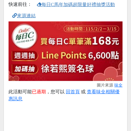
快速前往：
每日C馬年加碼超限量好禮抽獎活動
來源連結
圖片來源
味全
此活動可能
已過期
，您可以
回首頁
或
查看味全相關優
惠訊息