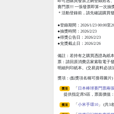
即可憑購買發票上網登錄姓名、
賽門票!!! 一張發票即算一次
＊活動登錄前，請先確認購買發
●登錄期間：2026/1/23 00:00至202
●抽獎時間：2026/2/23
●得獎公告日：2026/2/23
●兌獎截止日：2026/2/26
備註：若持有之購買憑證為紙本
票：請回原消費店家索取電子
明細列印紙本。(交易資料必須
獎項：(點獎項名稱可搜尋圖片)
「
日本棒球賽門票兩
獎項
提供指定席S區，票面價值：50
「
小米手環10
」 (共3名
獎項