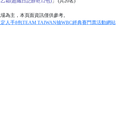
乙箱(超纖日記餅乾12包)
」 (共20名)
現場為主，本頁面資訊僅供參考。
人手8包TEAM TAIWAN抽WBC經典賽門票活動網站