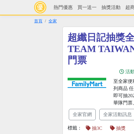
熱門優惠
買一送一
抽獎活動
超
首頁
全家
超纖日記抽獎全
TEAM TAIW
門票
活
至全家便
列商品 
即可抽20
華隊門票
全家官網
全家活動訊息
標籤：
抽3C
抽獎