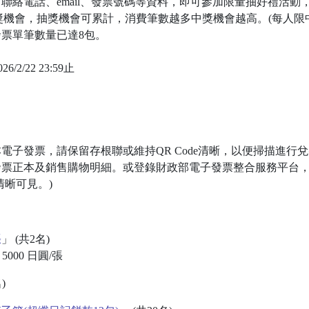
聯絡電話、email、發票號碼等資料，即可參加限量抽好禮活動
抽獎機會，抽獎機會可累計，消費筆數越多中獎機會越高。(每人限
票單筆數量已達8包。
6/2/22 23:59止
電子發票，請保留存根聯或維持QR Code清晰，以便掃描進行
發票正本及銷售購物明細。或登錄財政部電子發票整合服務平台
清晰可見。)
張
」 (共2名)
00 日圓/張
)