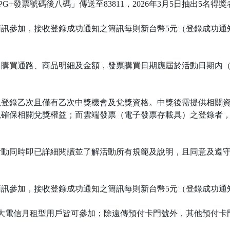
G+發票號碼後八碼」傳送至83811，2026年3月5日抽出5名得獎
訊參加，接收登錄成功通知之簡訊每則新台幣5元（登錄成功通
買通路、商品明細及金額，發票購買日期應屆於活動日期內（2026
限登錄乙次且僅有乙次中獎機會及兌獎資格。中獎後需提供相關
以確保相關兌獎權益；而雲端發票（電子發票存載具）之登錄者
活動同時即已詳細閱讀並了解活動所有規範及說明，且同意及遵
寫簡訊參加，接收登錄成功通知之簡訊每則新台幣5元（登錄成功
灣大哥大電信月租型用戶皆可參加；除遠傳預付卡門號外，其他預付