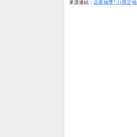
來源連結：
品客抽獎7-11限