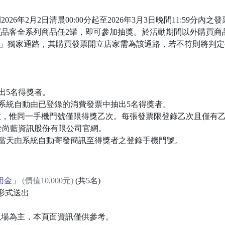
26年2月2日清晨00:00分起至2026年3月3日晚間11:59分內之
購買品客全系列商品任2罐，即可參加抽獎。於活動期間以外購買
EVEN」獨家通路，其購買發票開立店家需為該通路，若不符則將
出5名得獎者。
電腦系統自動由已登錄的消費發票中抽出5名得獎者。
數，惟同一手機門號僅限得獎乙次。每張發票限登錄乙次且僅有
公布於尚藍資訊股份有限公司官網。
當天由系統自動寄發簡訊至得獎者之登錄手機門號。
抵用金
」
(價值10,000元)
(共5名)
形式送出
現場為主，本頁面資訊僅供參考。