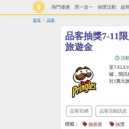
熱門優惠
買一送一
抽獎活動
超
首頁
品客
品客抽獎7-11
旅遊金
活
至7-EL
罐，簡訊
社1萬元
品客官網
品客活動訊息
標籤：
抽旅遊
抽獎