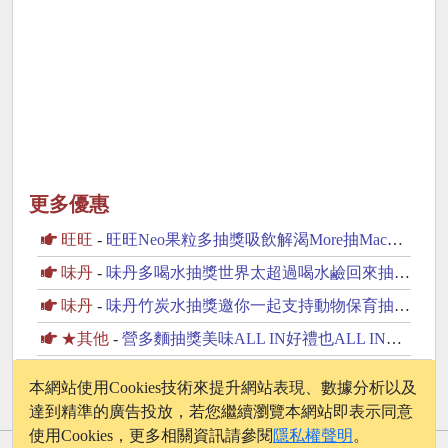
更多優惠
旺旺
-
旺旺Neo果粒多抽獎吸飲解渴More抽MacBook Neo
味丹
-
味丹多喝水抽獎世界太超過喝水鹼回來抽iPhone17
味丹
-
味丹竹炭水抽獎邀你一起支持動物保育抽2萬元旅遊金
★其他
-
營多麵抽獎美味ALL IN好禮也ALL IN抽iPhone17
台灣百事
-
百事可樂抽獎蜘蛛人重生日英雄再起抽美國來回機票
本網站使用Cookies技術來提升網站表現、數據分析以及
達到精準的廣告投放，若您繼續瀏覽本網站即表示同意
使用Cookies，更多相關資訊請參閱
隱私權聲明
。