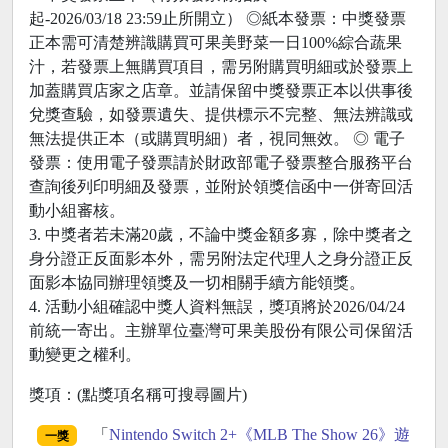
起-2026/03/18 23:59止所開立） ◎紙本發票：中獎發票
正本需可清楚辨識購買可果美野菜一日100%綜合蔬果
汁，若發票上無購買項目，需另附購買明細或於發票上
加蓋購買店家之店章。並請保留中獎發票正本以供事後
兌獎查驗，如發票遺失、提供標示不完整、無法辨識或
無法提供正本（或購買明細）者，視同無效。 ◎ 電子
發票：使用電子發票請於財政部電子發票整合服務平台
查詢後列印明細及發票，並附於領獎信函中一併寄回活
動小組審核。
3. 中獎者若未滿20歲，不論中獎金額多寡，除中獎者之
身分證正反面影本外，需另附法定代理人之身分證正反
面影本協同辦理領獎及一切相關手續方能領獎。
4. 活動小組確認中獎人資料無誤，獎項將於2026/04/24
前統一寄出。主辦單位臺灣可果美股份有限公司保留活
動變更之權利。
獎項：(點獎項名稱可搜尋圖片)
「
Nintendo Switch 2+《MLB The Show 26》遊
一獎