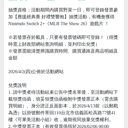
抽獎資格：活動期間內購買野菜一日，即可登錄發票參
加【應援經典賽 好禮雙響炮】抽獎活動，有機會獲得
Nintendo Switch 2+《MLB The Show 26》遊戲片 ！
※若發票存於載具，只要有發票號碼即可登錄！（得獎
時需上財政部網站查詢明細，並列印出兌獎）
※發票需能清楚辨識購買時間、購買通路及商品明細及
金額
2026/4/2(四)公佈於活動網站
兌獎說明
1. 請中獎者待活動結束公告中獎名單後，至活動網站下
載領獎信函，填妥領獎信函檢附中獎發票正本（需含購
買明細）、身分證正反面影本，於2026/4/13前（以郵戳
為憑）以掛號郵件寄回110台北市信義區松高路77號41
樓《可果美活動小組》收，逾期視同放棄兌獎權利。
2. 中獎發票正本（有效發票係指於2026/02/06 00:00