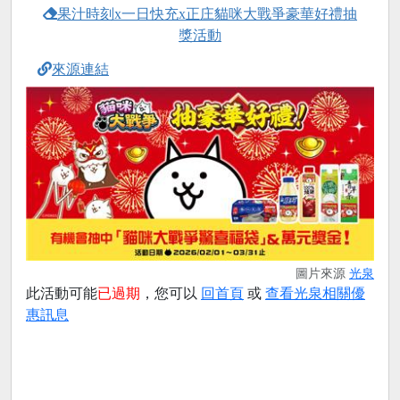
果汁時刻x一日快充x正庄貓咪大戰爭豪華好禮抽
獎活動
來源連結
圖片來源
光泉
此活動可能
已過期
，您可以
回首頁
或
查看光泉相關優
惠訊息