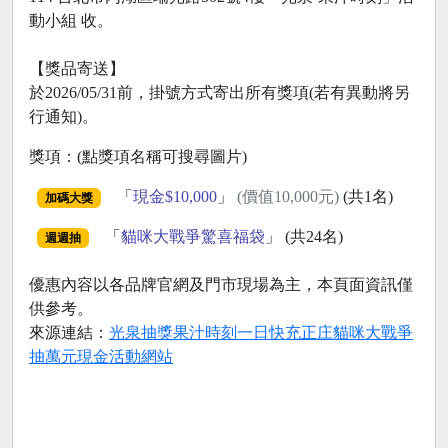
動小組 收。
【獎品寄送】
於2026/05/31前，掛號方式寄出所有獎項(若有異動將另
行通知)。
獎項：(點獎項名稱可搜尋圖片)
「
現金$10,000
」
(價值10,000元)
(共1名)
加碼大獎
「
貓咪大戰爭驚喜福袋
」 (共24名)
週週抽
優惠內容以各品牌官網及門市現場為主，本頁面資訊僅
供參考。
來源連結：
光泉抽獎果汁時刻一日快充正庄貓咪大戰爭
抽萬元現金活動網站