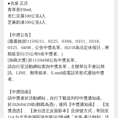
●光泉 正庄
青草茶936mL
杏仁豆腐100公克4入
芝麻奶凍100公克4入
【中奬公告】
[週週抽]於115/02/11、02/25、03/04、03/11、03/18、
03/25、04/08，公告中獎名單。(02/18為法定休假日，將
順延至02/25公布6名中獎者。)
[加碼大獎] 於115/04/08公告中獎名單。
請自行至活動網站查詢中獎名單，主辦單位不會以簡
訊、LINE、郵寄紙本、E-mail或電話等形式通知中獎
者。
【中奬回函】
請中獎者於活動網站，自行下載並列印中獎通知函。
於2026/04/20前(郵戳為憑)，連同【中獎通知函】、【兌
獎憑證】、【身分證正反面影本】且掛號方式，寄回至
114 台北市內湖區瑞光路502號4樓「光泉-果汁時刻」活