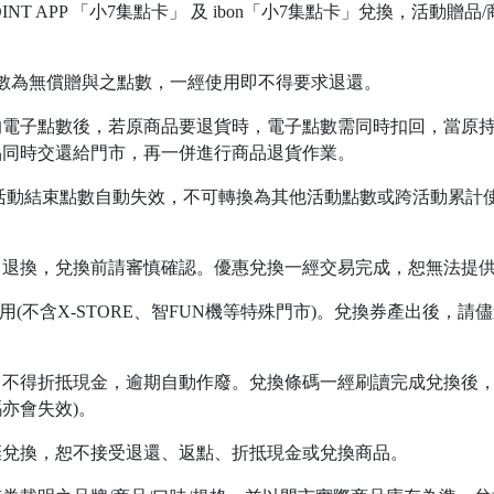
INT APP 「小7集點卡」 及 ibon「小7集點卡」兌換，活動
數為無償贈與之點數，一經使用即不得要求退還。
的電子點數後，若原商品要退貨時，電子點數需同時扣回，當原
品同時交還給門市，再一併進行商品退貨作業。
活動結束點數自動失效，不可轉換為其他活動點數或跨活動累計
、退換，兌換前請審慎確認。優惠兌換一經交易完成，恕無法提
市使用(不含X-STORE、智FUN機等特殊門市)。兌換券產出後，
不得折抵現金，逾期自動作廢。兌換條碼一經刷讀完成兌換後，
亦會失效)。
棄兌換，恕不接受退還、返點、折抵現金或兌換商品。