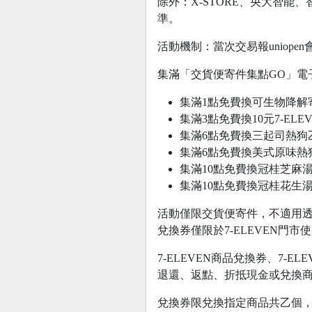
除外：X-STORE、央大智能
準。
活動機制：當次交易報uniop
集滿「交貨便寄件集點GO」電子點
集滿1點免費換可生物降解寄件
集滿3點免費換10元7-ELE
集滿6點免費換三起司熱狗乙
集滿6點免費換美式原味熱狗
集滿10點免費換冠桂芝麻湯圓
集滿10點免費換冠桂花生湯圓
活動僅限交貨便寄件，不適用
兌換券僅限於7-ELEVEN門市使
7-ELEVEN商品兌換券、7-E
退還、返點、折抵現金或兌換
兌換券限兌換指定商品共乙個