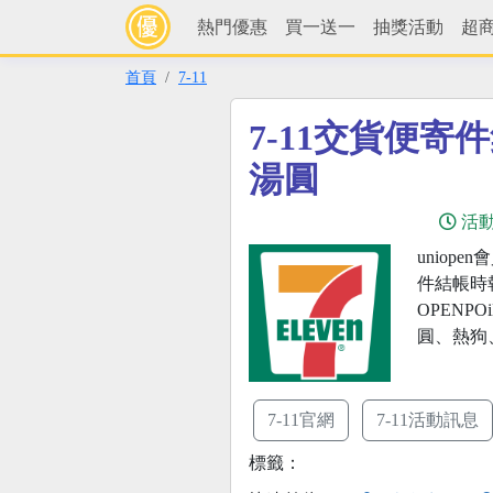
熱門優惠
買一送一
抽獎活動
超
首頁
7-11
7-11交貨便寄
湯圓
活
uniope
件結帳時
OPENP
圓、熱狗
7-11官網
7-11活動訊息
標籤：