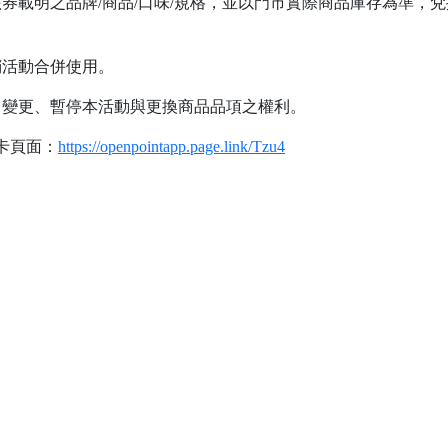
券載明之品牌/商品/口味/規格，並以門市實際商品庫存為準，
銷活動合併使用。
、變更、暫停本活動與更換商品品項之權利。
卡頁面：
https://openpointapp.page.link/Tzu4