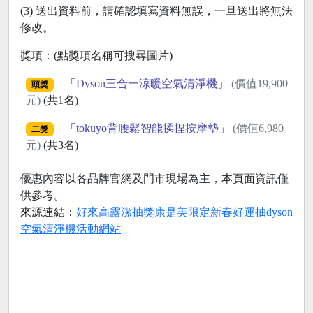
(3) 送出資料前，請確認填寫資料無誤，一旦送出將無法
修改。
獎項：(點獎項名稱可搜尋圖片)
「
Dyson三合一涼暖空氣清淨機
」
(價值19,900
頭獎
元)
(共1名)
「
tokuyo背腰鬆智能揉捏按摩墊
」
(價值6,980
二獎
元)
(共3名)
優惠內容以各品牌官網及門市現場為主，本頁面資訊僅
供參考。
來源連結：
好來高露潔抽獎康是美限定新春好運抽dyson
空氣清淨機活動網站