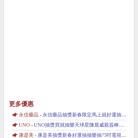
更多優惠
永信藥品
-
永信藥品抽獎新春限定馬上就好運抽按摩椅、iPhone17
UNO
-
UNO抽獎買就抽樂天球星陳晨威親簽棒球周邊商品
康是美
-
康是美抽獎新春好運抽抽樂抽75吋電視、Switch2