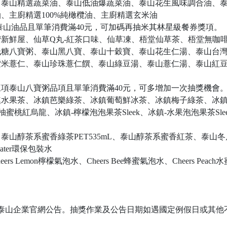
、泰山精選蔬菜油、泰山低油爆蔬菜油、泰山花生風味調合油、
、主廚精選100%純橄欖油、主廚精選玄米油
列泰山油品且單筆消費滿40元，可加碼再抽米其林星級餐券獎項。
新鮮屋、仙草Q丸-紅茶口味、仙草凍、梧堂仙草茶、梧堂無咖
低糖八寶粥、泰山黑八寶、泰山十穀寶、泰山花生仁湯、泰山台
紫米薏仁、泰山珍珠薏仁饌、泰山綠豆湯、泰山薏仁湯、泰山紅
三項泰山八寶粥品項且單筆消費滿40元，可多增加一次抽獎機會
鎮水果茶、冰鎮芭樂綠茶、冰鎮葡萄鮮冰茶、冰鎮梅子綠茶、冰
蜜桃紅烏龍、冰鎮-檸檬泡泡果茶Sleek、冰鎮-水果泡泡果茶Slee
泰山醇茶系蜜香綠茶PET535mL、泰山醇茶系蜜香紅茶、泰山
ater環保包裝水
rs Lemon檸檬氣泡水、Cheers Bee蜂蜜氣泡水、Cheers Peach
網頁及泰山企業官網公告。抽獎作業及公告日期如遇國定例假日或其