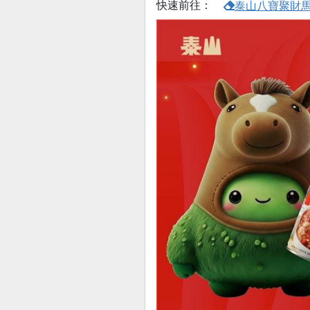
快速前往：
泰山八寶聚財