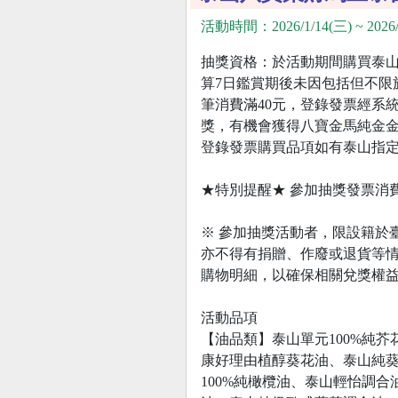
活動時間：2026/1/14(三) ~ 2026/
抽獎資格：於活動期間購買泰山
算7日鑑賞期後未因包括但不限
筆消費滿40元，登錄發票經系統驗
獎，有機會獲得八寶金馬純金
登錄發票購買品項如有泰山指
★特別提醒★ 參加抽獎發票消費日期
※ 參加抽獎活動者，限設籍於
亦不得有捐贈、作廢或退貨等
購物明細，以確保相關兌獎權
活動品項
【油品類】泰山單元100%純
康好理由植醇葵花油、泰山純葵
100%純橄欖油、泰山輕怡調