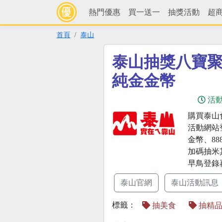
熱門優惠
買一送一
抽獎活動
超
首頁
泰山
泰山抽獎八寶
純金金幣
活
購買泰山
活動網站
金幣、888
加碼抽米
早鳥登錄再送
泰山官網
泰山活動訊息
標籤：
抽美食
抽精