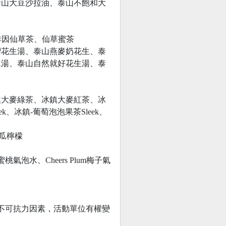
泰山大豆沙拉油、泰山不飽和大
啡因仙草茶、仙草蜜茶
灣花生湯、泰山燕麥奶花生、泰
豆湯、泰山自然就好花生湯、泰
。
鎮大麥綠茶、冰鎮大麥紅茶、冰
k、冰鎮-葡萄泡泡果茶Sleek、
冬瓜檸檬
水蜜桃氣泡水、Cheers Plum梅子氣
他不可抗力因素，活動單位有權變