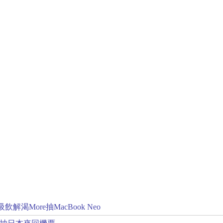
解渴More抽MacBook Neo