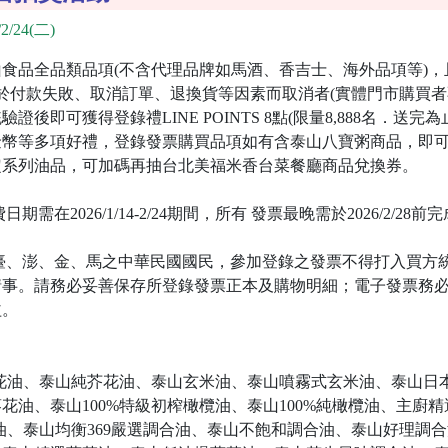
2/24(二)
食品全品類品項(不含代理品牌如馬酒、香吉士、海外品項等)
於付款失敗、取消訂單、退換貨等因素而取消者(實體門市購買者
證後即可獲得登錄禮LINE POINTS 8點(限量8,888名．送
金幣等多項好禮，登錄發票購買品項如有含泰山八寶粥商品，即
定系列油品，可加碼再抽台北美福米香台菜餐廳商品兌換券。
需在2026/1/14-2/24期間，所有 發票最晚需於2026/2/2
臺、澎、金、馬之中華民國國民，參加登錄之發票不得打入買方
情事。請務必妥善保存所登錄發票正本及購物明細；電子發票務
益。
芥花油、泰山純芥花油、泰山玄米油、泰山噴霧式玄米油、泰山日
花油、泰山100%特級初榨橄欖油、泰山100%純橄欖油、主廚
合油、泰山均衡369嚴選調合油、泰山不飽和調合油、泰山好理調