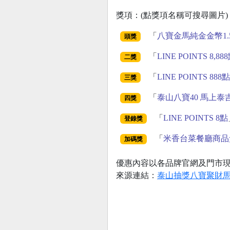
獎項：(點獎項名稱可搜尋圖片)
「
八寶金馬純金金幣1.
頭獎
「
LINE POINTS 8,88
二獎
「
LINE POINTS 888點
三獎
「
泰山八寶40 馬上泰
四獎
「
LINE POINTS 8點
登錄獎
「
米香台菜餐廳商品
加碼獎
優惠內容以各品牌官網及門市
來源連結：
泰山抽獎八寶聚財