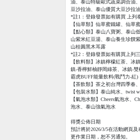
油、泰山特級歐式蔬菜調合油
豆沙拉油、泰山優質大豆沙拉油
*註1：登錄發票如有購買 上
【仙草類】仙草蜜鐵罐、仙草蜜
【點心類】泰山八寶粥、泰山
山紫米紅豆湯、泰山養生珍饌
山桂圓黑木耳露
*註2：登錄發票如有購買上列
【飲料類】冰鎮檸檬紅茶、冰
鎮-香檸鮮柚靜岡綠茶、冰鎮-雙柚
霸虎BUFF能量飲料(戰鬥力-紅)
【茶飲類】茶之初台灣四季春、
【包裝水類】泰山純水、twist w
【氣泡水類】Cheers氣泡水、Chee
泡水、泰山強氣泡水
得獎公佈日期
預計將於2026/3/5在活動
更作業日期，恕不另通知。