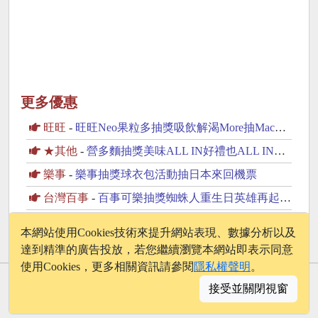
更多優惠
旺旺
-
旺旺Neo果粒多抽獎吸飲解渴More抽MacBook Neo
★其他
-
營多麵抽獎美味ALL IN好禮也ALL IN抽iPhone17
樂事
-
樂事抽獎球衣包活動抽日本來回機票
台灣百事
-
百事可樂抽獎蜘蛛人重生日英雄再起抽美國來回機票
黑松
-
黑松茶花抽獎健康FUN空趣抽峇厘島雙人遊
本網站使用Cookies技術來提升網站表現、數據分析以及
達到精準的廣告投放，若您繼續瀏覽本網站即表示同意
使用Cookies，更多相關資訊請參閱
隱私權聲明
。
© 2026 - onelife.tw
接受並關閉視窗
│
版權聲明
│
隱私權政策
│
聯絡我們