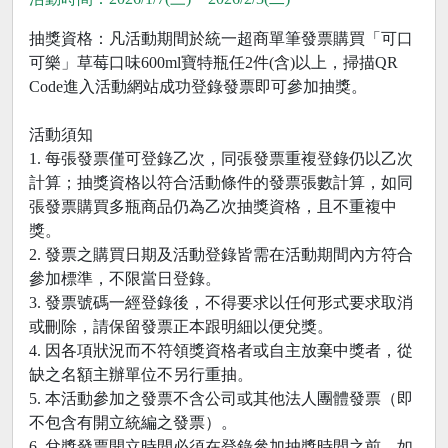
抽獎資格：凡活動期間於統一超商單筆發票購買「可口
可樂」草莓口味600ml寶特瓶任2件(含)以上，掃描QR
Code進入活動網站成功登錄發票即可參加抽獎。
活動須知
1. 每張發票僅可登錄乙次，同張發票重複登錄仍以乙次
計算；抽獎資格以符合活動條件的發票張數計算，如同
張發票購買多瓶商品仍為乙次抽獎資格，且不重複中
獎。
2. 發票之購買日期及活動登錄皆需在活動期間內方符合
參加標準，不限當日登錄。
3. 發票號碼一經登錄後，不得要求以任何形式要求取消
或刪除，請保留發票正本跟明細以便兌獎。
4. 因各項狀況而不符領獎資格者或自主放棄中獎者，從
缺之名額主辦單位不另行重抽。
5. 本活動參加之發票不含公司或其他法人團體發票（即
不包含有開立統編之發票）。
6. 兌獎發票開立時間必須在登錄參加抽獎時間之前，如