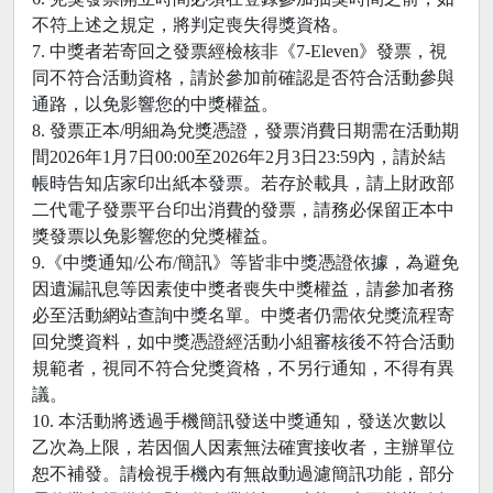
不符上述之規定，將判定喪失得獎資格。
7. 中獎者若寄回之發票經檢核非《7-Eleven》發票，視
同不符合活動資格，請於參加前確認是否符合活動參與
通路，以免影響您的中獎權益。
8. 發票正本/明細為兌獎憑證，發票消費日期需在活動期
間2026年1月7日00:00至2026年2月3日23:59內，請於結
帳時告知店家印出紙本發票。若存於載具，請上財政部
二代電子發票平台印出消費的發票，請務必保留正本中
獎發票以免影響您的兌獎權益。
9.《中獎通知/公布/簡訊》等皆非中獎憑證依據，為避免
因遺漏訊息等因素使中獎者喪失中獎權益，請參加者務
必至活動網站查詢中獎名單。中獎者仍需依兌獎流程寄
回兌獎資料，如中獎憑證經活動小組審核後不符合活動
規範者，視同不符合兌獎資格，不另行通知，不得有異
議。
10. 本活動將透過手機簡訊發送中獎通知，發送次數以
乙次為上限，若因個人因素無法確實接收者，主辦單位
恕不補發。請檢視手機內有無啟動過濾簡訊功能，部分