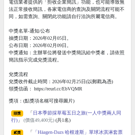
電信業者提供的「拒收企業簡訊」功能，也可能導致無
法正常接收簡訊，各家電信商的查詢及關閉流程可能不
同，如需查詢、關閉此功能請自行洽詢所屬電信商。
中獎名單-通知/公布
抽獎日期：2026年02月05日。
公布日期：2026年02月09日。
中獎通知：主辦單位將發送中獎簡訊給中獎者，請依照
簡訊指示完成兌獎流程。
兌獎流程
兌獎收件截止時間：2026年02月25日(以郵戳為憑)
領獎信函： https://reurl.cc/EbVQMR
獎項：(點獎項名稱可搜尋圖片)
「
日本季節採草莓五日之旅(一人中獎兩人同
頭獎
行)
」
(價值49,400元)
(共1名)
「
「Häagen-Dazs 哈根達斯」單球冰淇淋套票
貳獎