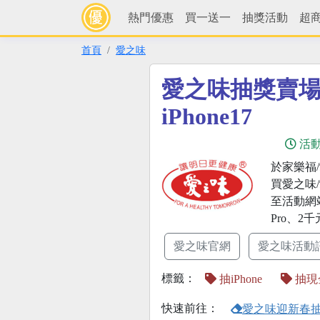
熱門優惠
買一送一
抽獎活動
超
首頁
愛之味
愛之味抽獎賣
iPhone17
活
於家樂福
買愛之味
至活動網站
Pro、2
愛之味官網
愛之味活動
標籤：
抽iPhone
抽現
快速前往：
愛之味迎新春