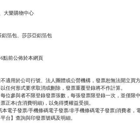
家、大樂購物中心
茶鋁箔包、莎莎亞鋁箔包
/04下午6點前公佈於本網頁
，恕不適用於公司行號、法人團體或公營機構，發票恕無法開立買
不得以任何形式要求取消或刪除，發票重覆登錄將不作計算。
益，每位參與者不限登錄發票張數，每張發票限登錄一次，並僅限
票正本(含消費明細)，以免得獎權益受損。
印紙本電子發票/手機條碼電子發票/非手機條碼電子發票)消費者
務平台】查詢與印發票號碼及明細。