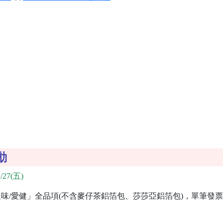
動
/27(五)
味/愛健」全品項(不含麥仔茶鋁箔包、莎莎亞鋁箔包)，單筆發票