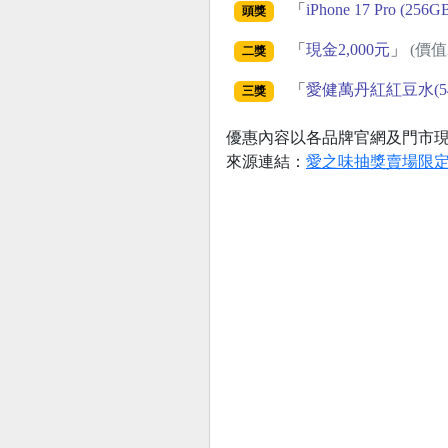
「
iPhone 17 Pro (256G
頭獎
「
現金2,000元
」
(價值2
二獎
「
愛健萬丹紅紅豆水(540
三獎
優惠內容以各品牌官網及門市
來源連結：
愛之味抽獎賣場限定迎