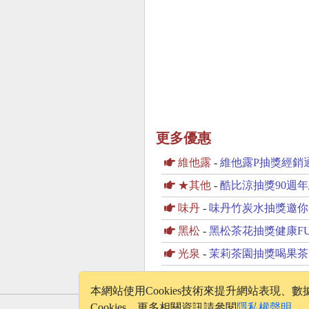
更多優惠
維他露
-
維他露P抽獎經銷
★其他
-
酷比涼抽獎90週
味丹
-
味丹竹炭水抽獎邀你
黑松
-
黑松茶花抽獎健康F
光泉
-
茉莉茶園抽獎喝果茶
本網站使用Cookies技術來提升網站表現
Cookies，更多相關資訊請參閱
隱私權聲明
。