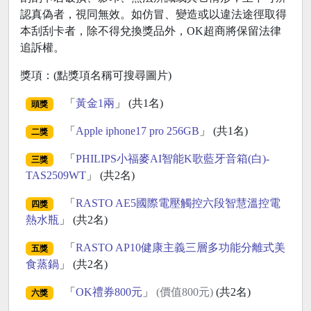
認真偽者，視同無效。如仿冒、變造或以違法途徑取得
本刮刮卡者，除不得兌換獎品外，OK超商將保留法律
追訴權。
獎項：(點獎項名稱可搜尋圖片)
「
黃金1兩
」 (共1名)
頭獎
「
Apple iphone17 pro 256GB
」 (共1名)
二獎
「
PHILIPS小福麥AI智能K歌藍牙音箱(白)-
三獎
TAS2509WT
」 (共2名)
「
RASTO AE5國際電壓觸控六段智慧溫控電
四獎
熱水瓶
」 (共2名)
「
RASTO AP10健康主義三層多功能分離式美
五獎
食蒸鍋
」 (共2名)
「
OK禮券800元
」
(價值800元)
(共2名)
六獎