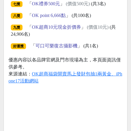
「
OK禮券500元
」
(價值500元)
(共3名)
七獎
「
OK point 6,666點
」 (共100名)
八獎
「
OK超商10元現金折價券
」
(價值10元)
(共
九獎
24,906名)
「
可口可樂復古攝影機
」 (共1名)
好運獎
優惠內容以各品牌官網及門市現場為主，本頁面資訊僅
供參考。
來源連結：
OK超商福袋開賣馬上發財包抽1兩黃金、iPh
one17活動網站