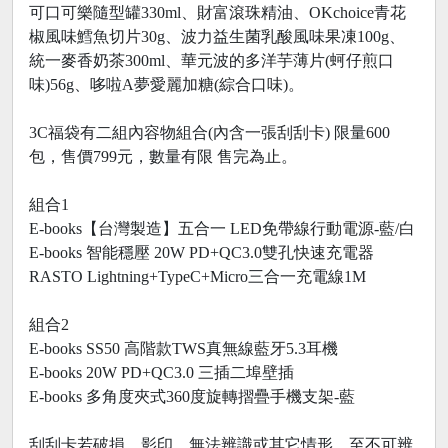
可口可樂隨型罐330ml、財富滾珠精油、OKchoice青花
椒風味鱈魚切片30g、波力益生菌乳酸風味果凍100g、
統一麥香奶茶300ml、華元波的多洋芋薄片(蚵仔煎口
味)56g、哆啦A夢愛麗加糖(綜合口味)。
3C福袋有二組內容物組合(內含一張刮刮卡) 限量600
包，售價799元，數量有限 售完為止。
組合1
E-books【台灣製造】五合一 LED免帶線行動電源-藍/白
E-books 智能穩壓 20W PD+QC3.0雙孔快速充電器
RASTO Lightning+TypeC+Micro三合一充電線1M
組合2
E-books SS50 高階款TWS真無線藍牙5.3耳機
E-books 20W PD+QC3.0 三插二埠壁插
E-books 多角度夾式360度旋轉摺疊手機支架-藍
刮刮卡若破損、影印、無法辨識或其它情形，至不可辨