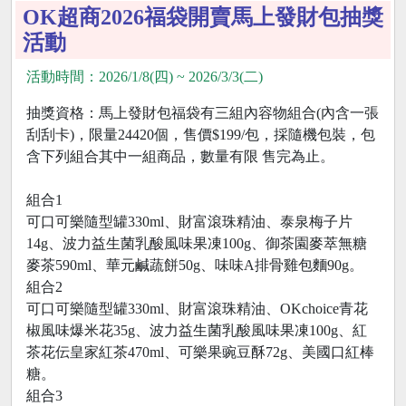
OK超商2026福袋開賣馬上發財包抽獎
活動
活動時間：2026/1/8(四) ~ 2026/3/3(二)
抽獎資格：馬上發財包福袋有三組內容物組合(內含一張
刮刮卡)，限量24420個，售價$199/包，採隨機包裝，包
含下列組合其中一組商品，數量有限 售完為止。
組合1
可口可樂隨型罐330ml、財富滾珠精油、泰泉梅子片
14g、波力益生菌乳酸風味果凍100g、御茶園麥萃無糖
麥茶590ml、華元鹹蔬餅50g、味味A排骨雞包麵90g。
組合2
可口可樂隨型罐330ml、財富滾珠精油、OKchoice青花
椒風味爆米花35g、波力益生菌乳酸風味果凍100g、紅
茶花伝皇家紅茶470ml、可樂果豌豆酥72g、美國口紅棒
糖。
組合3