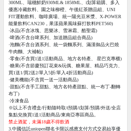
300ML、瑞穗鮮奶930ML& 1858ML、i划算箱購、多入
優惠冷藏飲料、園之味柳橙、午後紅茶贈品組、UNI
FIT運動飲料、咖啡廣場、統一陽光豆米漿、X-POWER
能量飲料CAN230，果漾蘋果風味蘇打飲料PET560)
·冰品(不含冰塊、思樂冰、雪淋霜、酷聖霜)
·啤酒(不含台啤系列、加送贈品組合商品)
·泡麵(不含台酒系列、統一袋麵系列、滿漢御品火巴燒
牛肉麵、大補帖)
·零食(不含買1送1活動商品、地方名特產、 星巴克專櫃)
·糖果(不含節慶預訂花束&玩偶、糖果屋、精品巧克力、
買1送1/買2送2/單入5折/單入4折活動商品)
·健美機能(不含買一送一活動商品)
·甜點(不含手工甜點、地方名特產甜點、統一布丁-翻轉
布丁)
·冷凍食品
※以上不含禮盒/行動隨時取/i預購/i划算/預購/外送/全店
集點兌換買1送1活動商品/東南亞專區商品。
禁止酒駕，未滿18歲不得飲酒
3.中國信託uniopen聯名卡限以感應支付方式交易始享優