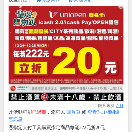
優惠內容
來源連結
圖片來源
7-11
此活動可能
已過期
，您可以
回首頁
或
查看7-11相關優
惠訊息
憑指定支付工具購買指定商品每滿222元折20元