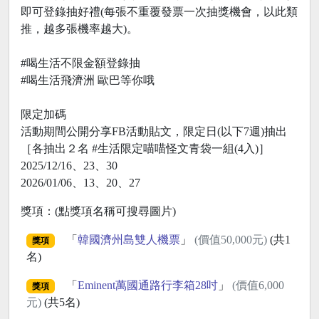
即可登錄抽好禮(每張不重覆發票一次抽獎機會，以此類
推，越多張機率越大)。
#喝生活不限金額登錄抽
#喝生活飛濟洲 歐巴等你哦
限定加碼
活動期間公開分享FB活動貼文，限定日(以下7週)抽出
［各抽出２名 #生活限定喵喵怪文青袋一組(4入)］
2025/12/16、23、30
2026/01/06、13、20、27
獎項：(點獎項名稱可搜尋圖片)
「
韓國濟州島雙人機票
」
(價值50,000元)
(共1
獎項
名)
「
Eminent萬國通路行李箱28吋
」
(價值6,000
獎項
元)
(共5名)