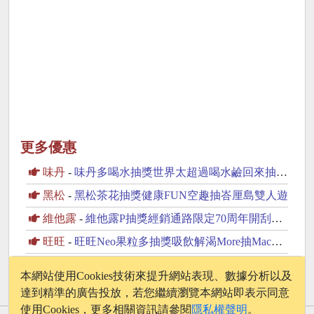
更多優惠
味丹
-
味丹多喝水抽獎世界太超過喝水鹼回來抽iPhone17
黑松
-
黑松茶花抽獎健康FUN空趣抽峇厘島雙人遊
維他露
-
維他露P抽獎經銷通路限定70周年開刮抽復古純金金幣
旺旺
-
旺旺Neo果粒多抽獎吸飲解渴More抽MacBook Neo
★其他
-
酷比涼抽獎90週年馬年限定版抽萬元現金
本網站使用Cookies技術來提升網站表現、數據分析以及
達到精準的廣告投放，若您繼續瀏覽本網站即表示同意
使用Cookies，更多相關資訊請參閱
隱私權聲明
。