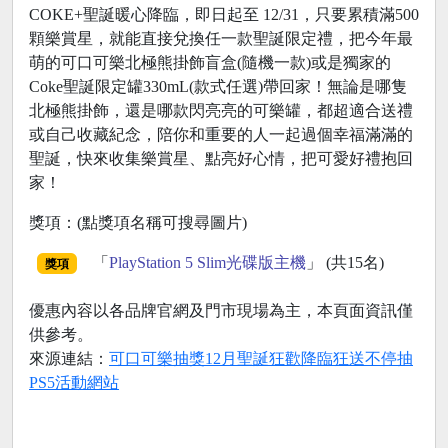
COKE+聖誕暖心降臨，即日起至 12/31，只要累積滿500
顆樂賞星，就能直接兌換任一款聖誕限定禮，把今年最
萌的可口可樂北極熊掛飾盲盒(隨機一款)或是獨家的
Coke聖誕限定罐330mL(款式任選)帶回家！無論是哪隻
北極熊掛飾，還是哪款閃亮亮的可樂罐，都超適合送禮
或自己收藏紀念，陪你和重要的人一起過個幸福滿滿的
聖誕，快來收集樂賞星、點亮好心情，把可愛好禮抱回
家！
獎項：(點獎項名稱可搜尋圖片)
「
PlayStation 5 Slim光碟版主機
」 (共15名)
獎項
優惠內容以各品牌官網及門市現場為主，本頁面資訊僅
供參考。
來源連結：
可口可樂抽獎12月聖誕狂歡降臨狂送不停抽
PS5活動網站