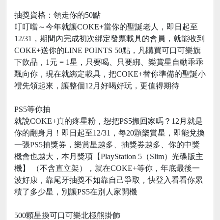
抽獎資格：領走你的50點
叮叮噹～今年就讓COKE+當你的聖誕老人，即日起至
12/31，期間內完成初次綁定發票載具的會員，就能收到
COKE+送你的LINE POINTS 50點，凡購買可口可樂旗
下飲品，1元 = 1星，只要喝、只要綁、樂賞星自動乖乖
飄向你，現在就綁定載具，把COKE+替你準備的聖誕小
禮先領起來，讓整個12月好喝好玩，更值得期待
PS5等你抽
就說COKE+真的疼星粉，想把PS5搬回家嗎？12月就是
你的翻身月！即日起至12/31，每20顆樂賞星，即能兌換
一張PS5抽獎券，樂賞星越多、抽獎券越多、你的中獎
機會也越大，本月獎項【PlayStation 5（Slim）光碟版主
機】 （不含直立架），就在COKE+等你，年底最後一
波好康，靠尾牙抽獎不如靠自己爭取，快登入看看你累
積了多少星，別讓PS5在別人家開機
500顆星換可口可樂北極熊掛飾