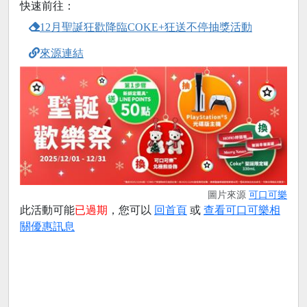
快速前往：
12月聖誕狂歡降臨COKE+狂送不停抽獎活動
來源連結
圖片來源
可口可樂
此活動可能
已過期
，您可以
回首頁
或
查看可口可樂相
關優惠訊息