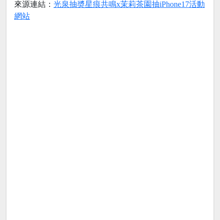
來源連結：
光泉抽奬星痕共鳴x茉莉茶園抽iPhone17活動
網站