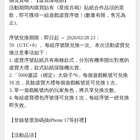
抽獎資格：【虛寶隨瓶贈】
活動期間內購買貼有《星痕共鳴》貼紙合作品項的茶
飲，即可獲得一組遊戲虛寶序號！(數量有限，售完為
止)。
序號兌換期限：即日起 ～ 2026/02/28 23：
59（UTC+8）。每組序號限兌換一次。本次活動虛寶兌
換注意事項如下：
1. 虛寶序號貼紙共有兩種款式，分別有機率開出對應的
虛寶大禮，款式貼紙採隨機出貨。
2.「5000盧諾（綁定）大袋子*6」每個遊戲帳號可兌換
18 次，其餘虛寶大禮每個遊戲帳號皆可兌換１次。
3. 單一遊戲帳號內的玩家角色，將共享兌換次數。
4. 每組虛寶禮包序號僅可兌換１次，每組序號一經兌換
即失效。
【登錄發票加碼抽iPhone 17等好禮】
【活動品項】