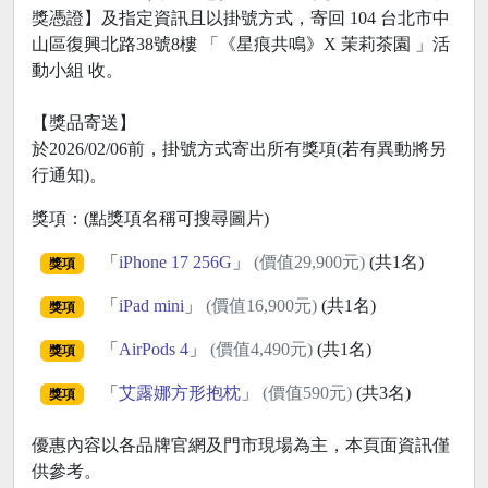
獎憑證】及指定資訊且以掛號方式，寄回 104 台北市中
山區復興北路38號8樓 「《星痕共鳴》X 茉莉茶園 」活
動小組 收。
【獎品寄送】
於2026/02/06前，掛號方式寄出所有獎項(若有異動將另
行通知)。
獎項：(點獎項名稱可搜尋圖片)
「
iPhone 17 256G
」
(價值29,900元)
(共1名)
獎項
「
iPad mini
」
(價值16,900元)
(共1名)
獎項
「
AirPods 4
」
(價值4,490元)
(共1名)
獎項
「
艾露娜方形抱枕
」
(價值590元)
(共3名)
獎項
優惠內容以各品牌官網及門市現場為主，本頁面資訊僅
供參考。