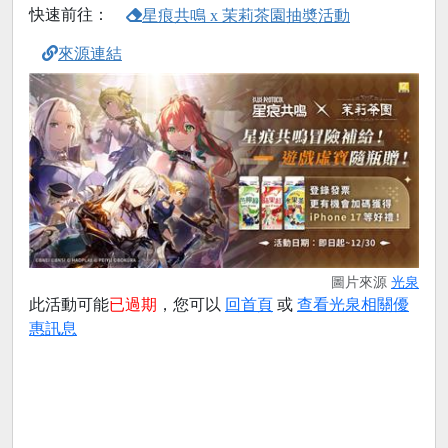
快速前往：
星痕共鳴 x 茉莉茶園抽奬活動
來源連結
圖片來源
光泉
此活動可能
已過期
，您可以
回首頁
或
查看光泉相關優
惠訊息