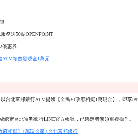
禮包
服務送50點OPENPOiNT
送2優惠券
信ATM領普發現金1萬元
北富邦銀行ATM提領【全民+1政府相挺1萬現金】，即享iPhone 
完成綁定台北富邦銀行LINE官方帳號，已綁定者無須重複操作。
 政府相挺】1萬現金家 | 台北富邦銀行