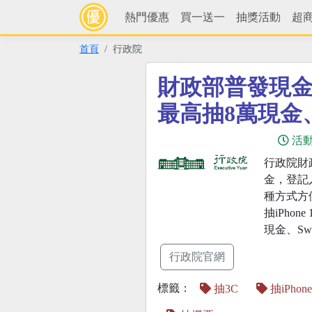
熱門優惠
買一送一
抽獎活動
超
首頁
行政院
財政部普發現金
最高抽8萬現金、i
活
行政院財
金，登記
種方式方
抽iPhon
現金、Swi
行政院官網
標籤：
抽3C
抽iPhone