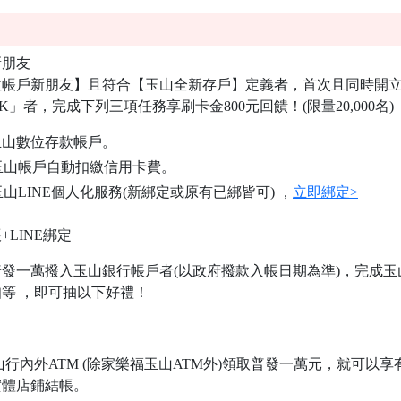
新朋友
位帳戶新朋友】
且符合
【玉山全新存戶】
定義者，首次且同時開立
K
」者，完成下列三項任務享
刷卡金800元
回饋！(限量20,000名)
玉山數位存款帳戶。
成申辦玉山帳戶自動扣繳信用卡費。
功綁定玉山LINE個人化服務(新綁定或原有已綁皆可) ，
立即綁定>
LINE綁定
12/31，登記普發一萬撥入玉山銀行帳戶者(以政府撥款入帳日期為準)，完
等 ，即可抽以下好禮！
/31，至玉山行內外ATM (除家樂福玉山ATM外)領取普發一萬元，就可以享有
實體店鋪結帳。