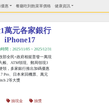
商優惠
餐廳吃到飽菜單價格
健康資訊
1萬元各家銀行
Phone17
動時間：
2025/11/05
~
2025/12/31
政部全民+政府相挺普發一萬現
入帳、ATM領現、郵局領現3
便領，多家銀行推出加碼優惠
e 17 Pro、日本來回機票、萬元
tch 2等大獎
抽現金
抽獎